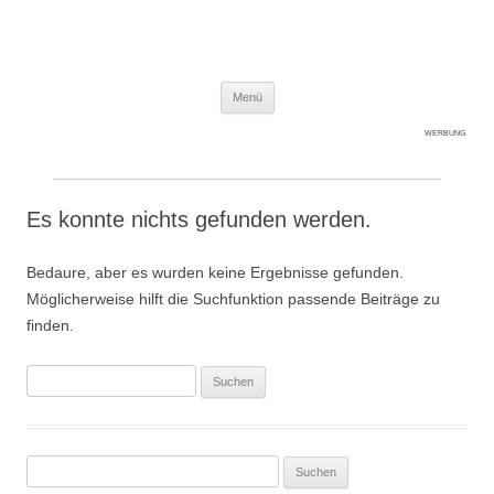
Expert-Line
Springe zum Inhalt
Menü
WERBUNG
Es konnte nichts gefunden werden.
Bedaure, aber es wurden keine Ergebnisse gefunden.
Möglicherweise hilft die Suchfunktion passende Beiträge zu
finden.
Suche
nach:
Suche
nach: