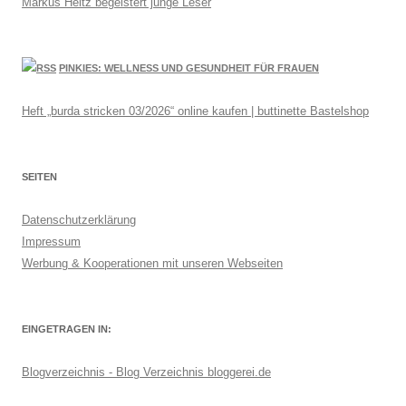
Markus Heitz begeistert junge Leser
PINKIES: WELLNESS UND GESUNDHEIT FÜR FRAUEN
Heft „burda stricken 03/2026“ online kaufen | buttinette Bastelshop
SEITEN
Datenschutzerklärung
Impressum
Werbung & Kooperationen mit unseren Webseiten
EINGETRAGEN IN:
Blogverzeichnis - Blog Verzeichnis bloggerei.de