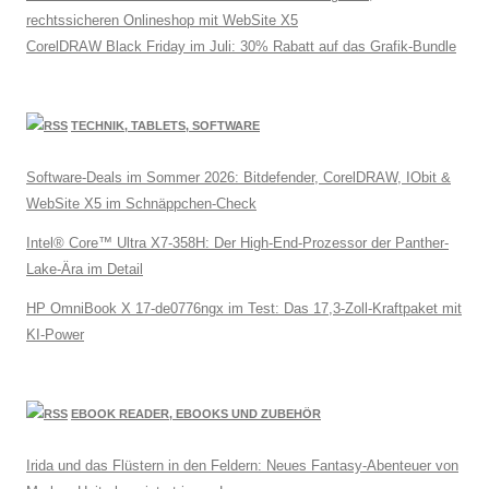
rechtssicheren Onlineshop mit WebSite X5
CorelDRAW Black Friday im Juli: 30% Rabatt auf das Grafik-Bundle
TECHNIK, TABLETS, SOFTWARE
Software-Deals im Sommer 2026: Bitdefender, CorelDRAW, IObit &
WebSite X5 im Schnäppchen-Check
Intel® Core™ Ultra X7-358H: Der High-End-Prozessor der Panther-
Lake-Ära im Detail
HP OmniBook X 17-de0776ngx im Test: Das 17,3-Zoll-Kraftpaket mit
KI-Power
EBOOK READER, EBOOKS UND ZUBEHÖR
Irida und das Flüstern in den Feldern: Neues Fantasy-Abenteuer von