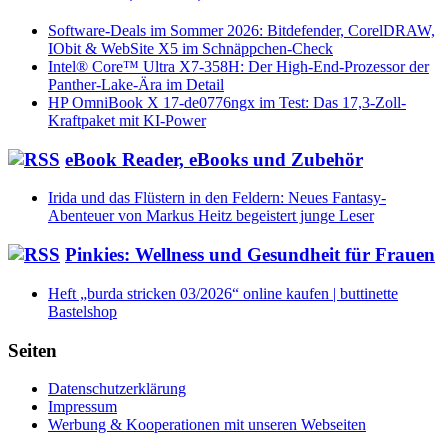
Software-Deals im Sommer 2026: Bitdefender, CorelDRAW,
IObit & WebSite X5 im Schnäppchen-Check
Intel® Core™ Ultra X7-358H: Der High-End-Prozessor der
Panther-Lake-Ära im Detail
HP OmniBook X 17-de0776ngx im Test: Das 17,3-Zoll-
Kraftpaket mit KI-Power
eBook Reader, eBooks und Zubehör
Irida und das Flüstern in den Feldern: Neues Fantasy-
Abenteuer von Markus Heitz begeistert junge Leser
Pinkies: Wellness und Gesundheit für Frauen
Heft „burda stricken 03/2026“ online kaufen | buttinette
Bastelshop
Seiten
Datenschutzerklärung
Impressum
Werbung & Kooperationen mit unseren Webseiten