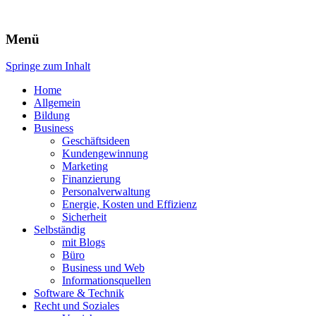
Expert-Line
Menü
Springe zum Inhalt
Home
Allgemein
Bildung
Business
Geschäftsideen
Kundengewinnung
Marketing
Finanzierung
Personalverwaltung
Energie, Kosten und Effizienz
Sicherheit
Selbständig
mit Blogs
Büro
Business und Web
Informationsquellen
Software & Technik
Recht und Soziales