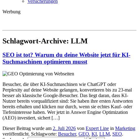
Versicherungen
Werbung
Schlagwort-Archive:
LLM
SEO ist tot? Warum du deine Website jetzt für KI-
Suchmaschinen optimieren musst
Besucher, die über KI-Suchmaschinen wie ChatGPT oder
Perplexity auf deine Website gelangen, konvertieren bis zu 23-mal
besser als klassische Google-Besucher. Das liegt daran, dass KI-
Nutzer bereits vorqualifiziert sind: Sie haben ihre ersten Antworten
bereits erhalten und klicken nur durch, wenn sie echtes Kauf- oder
Tiefeninteresse haben. Wer jetzt in Answer Engine Optimization
(AEO) investiert, sichert […]
Dieser Beitrag wurde am
2. Juli 2026
von
Expert Line
in
Marketing
veröffentlicht. Schlagworte:
Besucher
,
GEO
,
KI
,
LLM
,
SEO
.