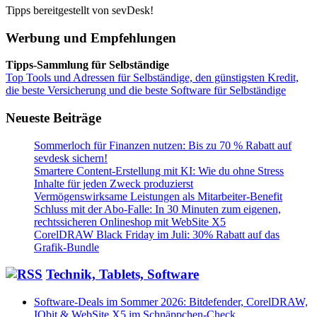
Tipps bereitgestellt von sevDesk!
Werbung und Empfehlungen
Tipps-Sammlung für Selbständige
Top Tools und Adressen für Selbständige, den günstigsten Kredit,
die beste Versicherung und die beste Software für Selbständige
Neueste Beiträge
Sommerloch für Finanzen nutzen: Bis zu 70 % Rabatt auf
sevdesk sichern!
Smartere Content-Erstellung mit KI: Wie du ohne Stress
Inhalte für jeden Zweck produzierst
Vermögenswirksame Leistungen als Mitarbeiter-Benefit
Schluss mit der Abo-Falle: In 30 Minuten zum eigenen,
rechtssicheren Onlineshop mit WebSite X5
CorelDRAW Black Friday im Juli: 30% Rabatt auf das
Grafik-Bundle
Technik, Tablets, Software
Software-Deals im Sommer 2026: Bitdefender, CorelDRAW,
IObit & WebSite X5 im Schnäppchen-Check