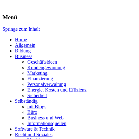
Expert-Line
Menü
Springe zum Inhalt
Home
Allgemein
Bildung
Business
Geschäftsideen
Kundengewinnung
Marketing
Finanzierung
Personalverwaltung
Energie, Kosten und Effizienz
Sicherheit
Selbständig
mit Blogs
Büro
Business und Web
Informationsquellen
Software & Technik
Recht und Soziales