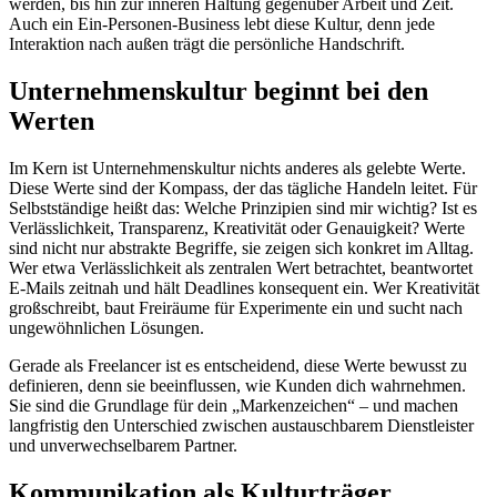
werden, bis hin zur inneren Haltung gegenüber Arbeit und Zeit.
Auch ein Ein-Personen-Business lebt diese Kultur, denn jede
Interaktion nach außen trägt die persönliche Handschrift.
Unternehmenskultur beginnt bei den
Werten
Im Kern ist Unternehmenskultur nichts anderes als gelebte Werte.
Diese Werte sind der Kompass, der das tägliche Handeln leitet. Für
Selbstständige heißt das: Welche Prinzipien sind mir wichtig? Ist es
Verlässlichkeit, Transparenz, Kreativität oder Genauigkeit? Werte
sind nicht nur abstrakte Begriffe, sie zeigen sich konkret im Alltag.
Wer etwa Verlässlichkeit als zentralen Wert betrachtet, beantwortet
E-Mails zeitnah und hält Deadlines konsequent ein. Wer Kreativität
großschreibt, baut Freiräume für Experimente ein und sucht nach
ungewöhnlichen Lösungen.
Gerade als Freelancer ist es entscheidend, diese Werte bewusst zu
definieren, denn sie beeinflussen, wie Kunden dich wahrnehmen.
Sie sind die Grundlage für dein „Markenzeichen“ – und machen
langfristig den Unterschied zwischen austauschbarem Dienstleister
und unverwechselbarem Partner.
Kommunikation als Kulturträger