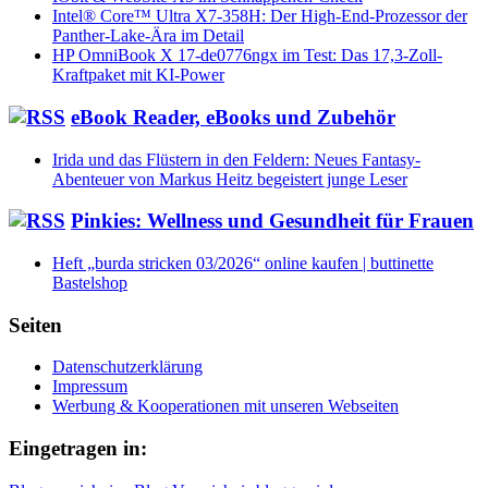
Intel® Core™ Ultra X7-358H: Der High-End-Prozessor der
Panther-Lake-Ära im Detail
HP OmniBook X 17-de0776ngx im Test: Das 17,3-Zoll-
Kraftpaket mit KI-Power
eBook Reader, eBooks und Zubehör
Irida und das Flüstern in den Feldern: Neues Fantasy-
Abenteuer von Markus Heitz begeistert junge Leser
Pinkies: Wellness und Gesundheit für Frauen
Heft „burda stricken 03/2026“ online kaufen | buttinette
Bastelshop
Seiten
Datenschutzerklärung
Impressum
Werbung & Kooperationen mit unseren Webseiten
Eingetragen in: