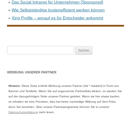
»
Das Social Intranet für Unternehmen [Sponsored]
»
Wie Selbstständige kosteneffizient werben können
»
Xing Profile – worauf es für Entscheider ankommt
Suche
nach:
WERBUNG UNSERER PARTNER
Hinweis
: Diese Seite enthält Werbung unserer Partner (mit * markiert) in Form von
Banner und Textlinks. Wenn Sie auf sogenannte Partnerlinks klicken, so werden Sie
auf der dazugehörigen Seite unserer Partner geleitet. Wenn sie hier etwas kaufen,
so erhalten wir eine Provision, dies hat keine nachteilige Wirkung auf dem Preis,
denn Sie bezahlen. Über unsere Partnerprogramme können Sie in unserer
Datenschutzerklärung
mehr lesen.