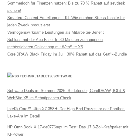
Sommerloch für Finanzen nutzen: Bis zu 70 % Rabatt auf sevdesk
sichern!
Smartere Content-Erstellung mit KI: Wie du ohne Stress Inhalte für
jeden Zweck produzierst
Vermögenswirksame Leistungen als Mitarbeiter-Benefit
Schluss mit der Abo-Falle: In 30 Minuten zum eigenen,
rechtssicheren Onlineshop mit WebSite X5
CorelDRAW Black Friday im Juli: 30% Rabatt auf das Grafik-Bundle
TECHNIK, TABLETS, SOFTWARE
Software-Deals im Sommer 2026: Bitdefender, CorelDRAW, IObit &
WebSite X5 im Schnäppchen-Check
Intel® Core™ Ultra X7-358H: Der High-End-Prozessor der Panther-
Lake-Ära im Detail
HP OmniBook X 17-de0776ngx im Test: Das 17,3-Zoll-Kraftpaket mit
KI-Power