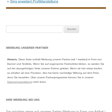
»
Xing erweitert Profildarstellung
Suche
nach:
WERBUNG UNSERER PARTNER
Hinweis
: Diese Seite enthält Werbung unserer Partner (mit * markiert) in Form von
Banner und Textlinks. Wenn Sie auf sogenannte Partnerlinks klicken, so werden Sie
auf der dazugehörigen Seite unserer Partner geleitet. Wenn sie hier etwas kaufen,
so erhalten wir eine Provision, dies hat keine nachteilige Wirkung auf dem Preis,
denn Sie bezahlen. Über unsere Partnerprogramme können Sie in unserer
Datenschutzerklärung
mehr lesen.
IHRE WERBUNG BEI UNS
Sie möchten gerne auf unseren Seiten Werbung in Form von Artikel /