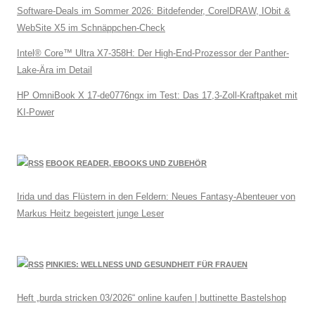
Software-Deals im Sommer 2026: Bitdefender, CorelDRAW, IObit &
WebSite X5 im Schnäppchen-Check
Intel® Core™ Ultra X7-358H: Der High-End-Prozessor der Panther-
Lake-Ära im Detail
HP OmniBook X 17-de0776ngx im Test: Das 17,3-Zoll-Kraftpaket mit
KI-Power
EBOOK READER, EBOOKS UND ZUBEHÖR
Irida und das Flüstern in den Feldern: Neues Fantasy-Abenteuer von
Markus Heitz begeistert junge Leser
PINKIES: WELLNESS UND GESUNDHEIT FÜR FRAUEN
Heft „burda stricken 03/2026“ online kaufen | buttinette Bastelshop