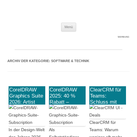
Expert-Line
Springe zum Inhalt
Menü
WERBUNG
ARCHIV DER KATEGORIE:
SOFTWARE & TECHNIK
CorelDRAW
CorelDRAW
ClearCRM für
Graphics Suite
2025: 40 %
Teams:
2026: Artist
Rabatt –
Schluss mit
Intelligence
warum sich
dem App-
statt reiner KI
das Angebot
Chaos und
– Das Profi-
gerade für
hohen Abo-
ClearCRM für
Update im
Selbstständige
Kosten
In der Design-Welt
Als
Teams: Warum
Check
jetzt rechnet