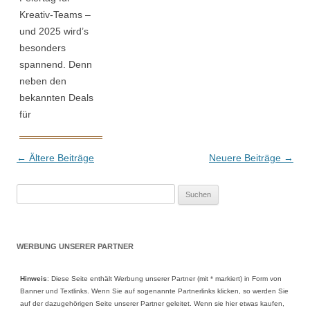
Kreativ-Teams –
Studierende […]
das Beste: Im
und 2025 wird’s
aktuellen
besonders
Weekend Sale fällt
spannend. Denn
der […]
neben den
bekannten Deals
für
Einzelanwender
gibt es dieses Mal
Beitrags-Navigation
←
Ältere Beiträge
Neuere Beiträge
→
auch ein stark
reduziertes
Suche
Angebot für Adobe
nach:
Creative Cloud for
Teams und
Creative Cloud
WERBUNG UNSERER PARTNER
Pro. Wer mit
mehreren
Hinweis
: Diese Seite enthält Werbung unserer Partner (mit * markiert) in Form von
Banner und Textlinks. Wenn Sie auf sogenannte Partnerlinks klicken, so werden Sie
Personen arbeitet,
auf der dazugehörigen Seite unserer Partner geleitet. Wenn sie hier etwas kaufen,