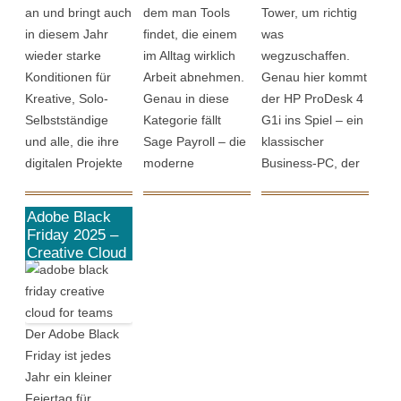
an und bringt auch
dem man Tools
Tower, um richtig
Problem. Denn je
Vertrieb,
genau dieses
in diesem Jahr
findet, die einem
was
größer das
Marketing,
Problem lösen.
wieder starke
im Alltag wirklich
wegzuschaffen.
Angebot, desto
Service, Projekte
Statt
Konditionen für
Arbeit abnehmen.
Genau hier kommt
schwieriger […]
und Abrechnung in
Insellösungen
Kreative, Solo-
Genau in diese
der HP ProDesk 4
einer zentralen
bekommst du hier
Selbstständige
Kategorie fällt
G1i ins Spiel – ein
Oberfläche
[…]
und alle, die ihre
Sage Payroll – die
klassischer
vereint. Auch […]
digitalen Projekte
moderne
Business-PC, der
professionell
Cloudlösung für
mit moderner KI-
umsetzen wollen.
Lohnabrechnung
Power, starker
Adobe Black
Das Highlight:
und HR-Aufgaben,
Sicherheit und
Friday 2025 –
Creative Cloud Pro
auf die über zwei
sehr solider
Creative Cloud
for Teams zum
gibt es im ersten
Millionen Nutzer
Hardware genau
Top-Preis
Jahr mit 50 %
weltweit setzen.
das liefert, was
Rabatt, gültig für
Und das aktuelle
Unternehmen
Der Adobe Black
neue Jahresabos
Sage Payroll Black
heute brauchen:
Friday ist jedes
mit monatlicher
Friday Angebot
Geschwindigkeit,
Jahr ein kleiner
Abrechnung. Für
hier ist tatsächlich
Verlässlichkeit und
Feiertag für
Schüler,
stark: 50 […]
Stressfreiheit. Und