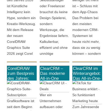
des Jahres 2026
Selbstständiger
weniger oft mehr
ist Künstliche
oder Freelancer
ist – Schluss mit
Intelligenz kein
brauchst du keine
dem App-Chaos
Hype, sondern ein
Design-Spielerei,
Das Problem bei
Kreativ-Werkzeug.
sondern
den meisten
Mit dem Release
Werkzeuge, die
modernen CRM-
der neuen
Ergebnisse liefern.
Systemen ist
CorelDRAW
Kalkulierbar,
heute nicht mehr,
Graphics Suite
effizient und ohne
dass sie zu wenig
2026 zeigt Corel
unnötige
können – sondern
deutlich, wie diese
Komplexität.
dass sie
Integration
Genau hier setzt
schlichtweg zu viel
CorelDRAW
ClearCRM –
ClearCRM im
aussehen muss,
die CorelDRAW
wollen. Für kleine
zum Bestpreis
Das moderne
Winterangebot:
damit Profis davon
Graphics Suite an.
Teams, Startups
des Jahres:
All-in-One
Das All-in-One-
Warum die
CRM für
CRM für alle,
profitieren: KI als
Mit dem aktuellen
oder
Grafiksoftware
wachsende
die ihr
Assistent, nicht als
40 %-Rabatt auf
inhabergeführte
mit 40% Rabatt
Unternehmen
Business
Wer ein
Ersatz. Unter dem
die 2025-Version
Agenturen fühlen
jetzt eine sehr
endlich zentral
Grafiksoftware ist
Unternehmen
Leitmotiv „Artist
bekommst hier mit
sich Branchen-
gute Wahl ist
steuern wollen
seit dem Beginn
aufbauen oder
Zum Jahresende
Intelligence“ liefert
CorelDRAW du
Schwergewichte