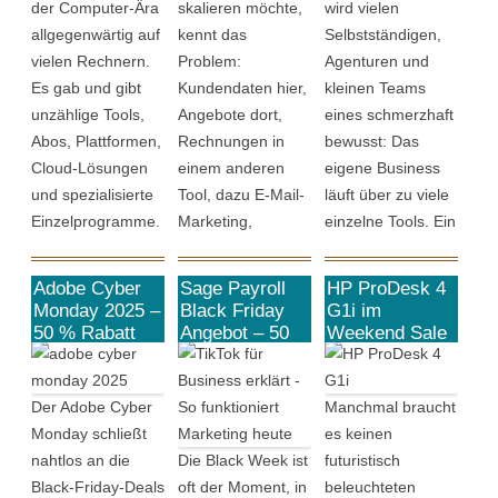
der Computer-Ära
skalieren möchte,
wird vielen
das Update
eine professionelle
wie HubSpot oder
allgegenwärtig auf
kennt das
Selbstständigen,
Funktionen, die
Komplettlösung zu
Salesforce oft an,
vielen Rechnern.
Problem:
Agenturen und
kreative Blockaden
einem Preis, der
als würde […]
Es gab und gibt
Kundendaten hier,
kleinen Teams
lösen und […]
für
unzählige Tools,
Angebote dort,
eines schmerzhaft
Einzelunternehmer
Abos, Plattformen,
Rechnungen in
bewusst: Das
und kleine Teams
Cloud-Lösungen
einem anderen
eigene Business
wirtschaftlich
und spezialisierte
Tool, dazu E-Mail-
läuft über zu viele
wirklich Sinn […]
Einzelprogramme.
Marketing,
einzelne Tools. Ein
Für nahezu jeden
Terminbuchung
System für Leads,
Arbeitsschritt
und
eines für E-Mails,
Adobe Cyber
Sage Payroll
HP ProDesk 4
existiert ein
Projektverwaltung
ein weiteres für
Monday 2025 –
Black Friday
G1i im
eigenes Werkzeug
über weitere
Projekte,
50 % Rabatt
Angebot – 50
Weekend Sale
auf Creative
% Rabatt für 6
– ein smarter
– oft mit dem
Dienste. Genau an
Rechnungen
Cloud Pro
Monate:
Business-PC
Versprechen,
diesem Punkt setzt
wieder woanders.
Smarte
für den
Der Adobe Cyber
Manchmal braucht
kreativer, schneller
ClearCRM an. Die
Das kostet Zeit,
Lohnabrechnun
modernen
Monday schließt
es keinen
oder moderner zu
Plattform versteht
Nerven – und oft
g zum halben
Arbeitsalltag
nahtlos an die
Die Black Week ist
futuristisch
sein. Und genau
sich als echtes All-
auch Umsatz.
Preis
Black-Friday-Deals
oft der Moment, in
beleuchteten
hier beginnt das
in-One CRM, das
ClearCRM will