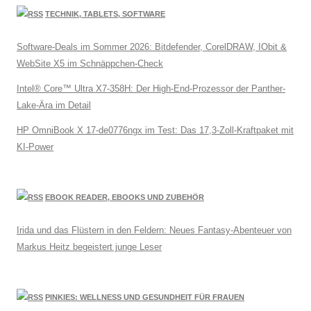
TECHNIK, TABLETS, SOFTWARE
Software-Deals im Sommer 2026: Bitdefender, CorelDRAW, IObit &
WebSite X5 im Schnäppchen-Check
Intel® Core™ Ultra X7-358H: Der High-End-Prozessor der Panther-
Lake-Ära im Detail
HP OmniBook X 17-de0776ngx im Test: Das 17,3-Zoll-Kraftpaket mit
KI-Power
EBOOK READER, EBOOKS UND ZUBEHÖR
Irida und das Flüstern in den Feldern: Neues Fantasy-Abenteuer von
Markus Heitz begeistert junge Leser
PINKIES: WELLNESS UND GESUNDHEIT FÜR FRAUEN