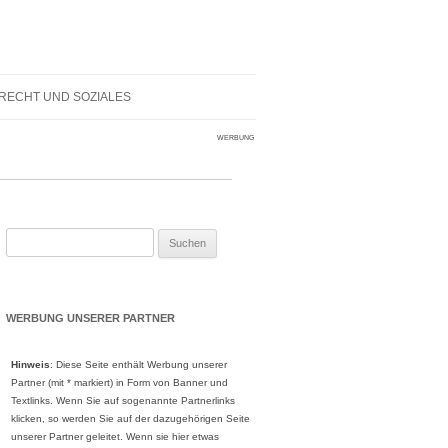
RECHT UND SOZIALES
WERBUNG
Suche
nach:
WERBUNG UNSERER PARTNER
Hinweis
: Diese Seite enthält Werbung unserer
Partner (mit * markiert) in Form von Banner und
Textlinks. Wenn Sie auf sogenannte Partnerlinks
klicken, so werden Sie auf der dazugehörigen Seite
unserer Partner geleitet. Wenn sie hier etwas