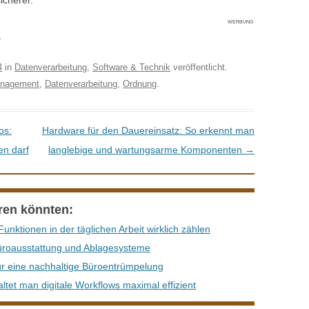
icherer.
WERBUNG
M
4
in
Datenverarbeitung
,
Software & Technik
veröffentlicht.
nagement
,
Datenverarbeitung
,
Ordnung
.
os:
Hardware für den Dauereinsatz: So erkennt man
en darf
langlebige und wartungsarme Komponenten
→
eren könnten:
unktionen in der täglichen Arbeit wirklich zählen
üroausstattung und Ablagesysteme
ür eine nachhaltige Büroentrümpelung
ltet man digitale Workflows maximal effizient