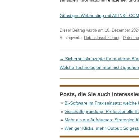
sensiblen Informationen effizienter und s
Günstiges Webhosting mit All-INKL.CO
Dieser Beitrag wurde am
10. Dezember 202
Schlagworte:
Datenklassifizierung
,
Datenma
Beitrags-Navigation
←
Sicherheitskonzepte für moderne Bür
Welche Technologien man nicht ignorier
Posts, die Sie auch interessi
»
BI-Software im Praxiseinsatz: welche F
»
Geschäftsgründung: Professionelle B
»
Mehr als nur Aufräumen: Strategien f
»
Weniger Klicks, mehr Output: So gesta