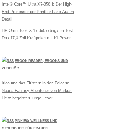
Intel® Core™ Ultra X7-358H: Der High-
End-Prozessor der Panther-Lake-Ära im
Detail
HP OmniBook X 17-de0776ngx im Test:
Das 17,3-Zoll-Kraftpaket mit KI-Power
EBOOK READER, EBOOKS UND
ZUBEHÖR
Irida und das Flüstern in den Feldern:
Neues Fantasy-Abenteuer von Markus
Heitz begeistert junge Leser
PINKIES: WELLNESS UND
GESUNDHEIT FÜR FRAUEN