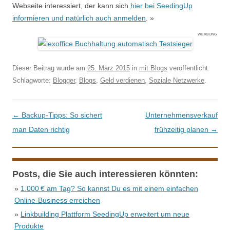
Webseite interessiert, der kann sich
hier bei SeedingUp
informieren und natürlich auch anmelden
. »
WERBUNG
Dieser Beitrag wurde am
25. März 2015
in
mit Blogs
veröffentlicht.
Schlagworte:
Blogger
,
Blogs
,
Geld verdienen
,
Soziale Netzwerke
.
Beitrags-Navigation
←
Backup-Tipps: So sichert
Unternehmensverkauf
man Daten richtig
frühzeitig planen
→
Posts, die Sie auch interessieren könnten:
»
1.000 € am Tag? So kannst Du es mit einem einfachen
Online-Business erreichen
»
Linkbuilding Plattform SeedingUp erweitert um neue
Produkte