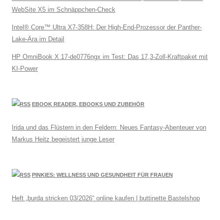
WebSite X5 im Schnäppchen-Check
Intel® Core™ Ultra X7-358H: Der High-End-Prozessor der Panther-
Lake-Ära im Detail
HP OmniBook X 17-de0776ngx im Test: Das 17,3-Zoll-Kraftpaket mit
KI-Power
EBOOK READER, EBOOKS UND ZUBEHÖR
Irida und das Flüstern in den Feldern: Neues Fantasy-Abenteuer von
Markus Heitz begeistert junge Leser
PINKIES: WELLNESS UND GESUNDHEIT FÜR FRAUEN
Heft „burda stricken 03/2026“ online kaufen | buttinette Bastelshop