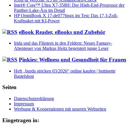
Intel® Core™ Ultra X7-358H: Der High-End-Prozessor der
Panther-Lake-Ära im Detail
HP OmniBook X 17-de0776ngx im Test: Das 17,3-Zoll-
Kraftpaket mit KI-Power
eBook Reader, eBooks und Zubehör
Irida und das Flüstern in den Feldern: Neues Fantasy-
Abenteuer von Markus Heitz begeistert junge Leser
Pinkies: Wellness und Gesundheit für Frauen
Heft „burda stricken 03/2026“ online kaufen | buttinette
Bastelshop
Seiten
Datenschutzerklärung
Impressum
Werbung & Kooperationen mit unseren Webseiten
Eingetragen in: