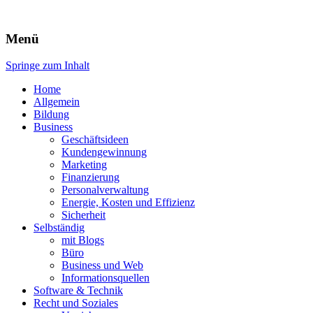
Expert-Line
Menü
Springe zum Inhalt
Home
Allgemein
Bildung
Business
Geschäftsideen
Kundengewinnung
Marketing
Finanzierung
Personalverwaltung
Energie, Kosten und Effizienz
Sicherheit
Selbständig
mit Blogs
Büro
Business und Web
Informationsquellen
Software & Technik
Recht und Soziales