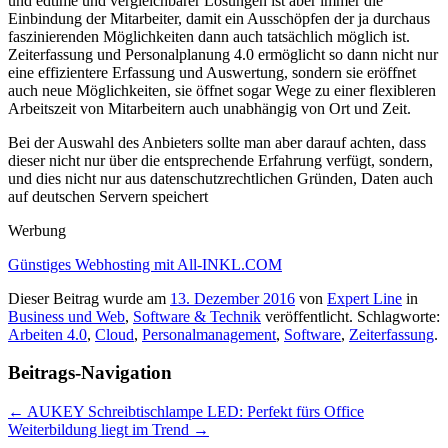
und edtime und vergleichbarer Lösungen ist aber immer die
Einbindung der Mitarbeiter, damit ein Ausschöpfen der ja durchaus
faszinierenden Möglichkeiten dann auch tatsächlich möglich ist.
Zeiterfassung und Personalplanung 4.0 ermöglicht so dann nicht nur
eine effizientere Erfassung und Auswertung, sondern sie eröffnet
auch neue Möglichkeiten, sie öffnet sogar Wege zu einer flexibleren
Arbeitszeit von Mitarbeitern auch unabhängig von Ort und Zeit.
Bei der Auswahl des Anbieters sollte man aber darauf achten, dass
dieser nicht nur über die entsprechende Erfahrung verfügt, sondern,
und dies nicht nur aus datenschutzrechtlichen Gründen, Daten auch
auf deutschen Servern speichert
Werbung
Günstiges Webhosting mit All-INKL.COM
Dieser Beitrag wurde am
13. Dezember 2016
von
Expert Line
in
Business und Web
,
Software & Technik
veröffentlicht. Schlagworte:
Arbeiten 4.0
,
Cloud
,
Personalmanagement
,
Software
,
Zeiterfassung
.
Beitrags-Navigation
←
AUKEY Schreibtischlampe LED: Perfekt fürs Office
Weiterbildung liegt im Trend
→