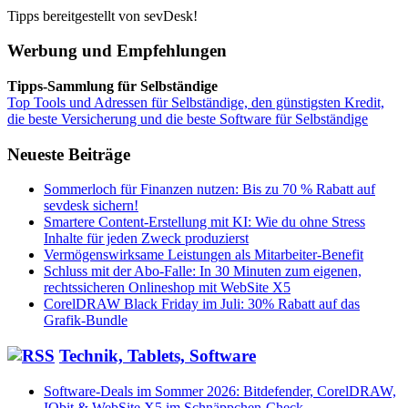
Tipps bereitgestellt von sevDesk!
Werbung und Empfehlungen
Tipps-Sammlung für Selbständige
Top Tools und Adressen für Selbständige, den günstigsten Kredit,
die beste Versicherung und die beste Software für Selbständige
Neueste Beiträge
Sommerloch für Finanzen nutzen: Bis zu 70 % Rabatt auf
sevdesk sichern!
Smartere Content-Erstellung mit KI: Wie du ohne Stress
Inhalte für jeden Zweck produzierst
Vermögenswirksame Leistungen als Mitarbeiter-Benefit
Schluss mit der Abo-Falle: In 30 Minuten zum eigenen,
rechtssicheren Onlineshop mit WebSite X5
CorelDRAW Black Friday im Juli: 30% Rabatt auf das
Grafik-Bundle
Technik, Tablets, Software
Software-Deals im Sommer 2026: Bitdefender, CorelDRAW,
IObit & WebSite X5 im Schnäppchen-Check