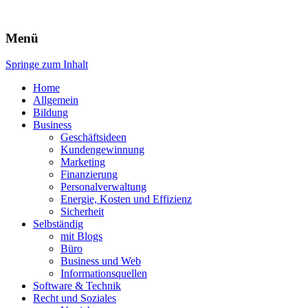
Expert-Line
Menü
Springe zum Inhalt
Home
Allgemein
Bildung
Business
Geschäftsideen
Kundengewinnung
Marketing
Finanzierung
Personalverwaltung
Energie, Kosten und Effizienz
Sicherheit
Selbständig
mit Blogs
Büro
Business und Web
Informationsquellen
Software & Technik
Recht und Soziales