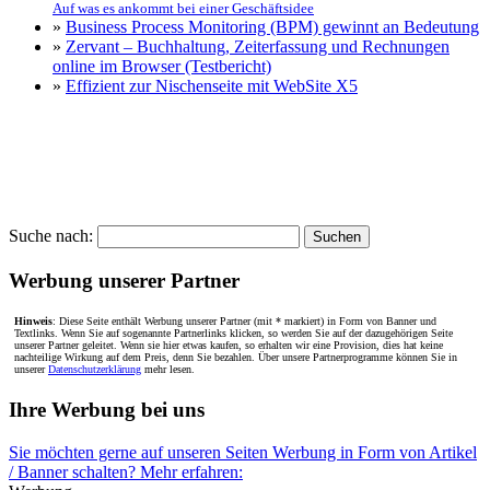
Auf was es ankommt bei einer Geschäftsidee
»
Business Process Monitoring (BPM) gewinnt an Bedeutung
»
Zervant – Buchhaltung, Zeiterfassung und Rechnungen
online im Browser (Testbericht)
»
Effizient zur Nischenseite mit WebSite X5
Suche nach:
Werbung unserer Partner
Hinweis
: Diese Seite enthält Werbung unserer Partner (mit * markiert) in Form von Banner und
Textlinks. Wenn Sie auf sogenannte Partnerlinks klicken, so werden Sie auf der dazugehörigen Seite
unserer Partner geleitet. Wenn sie hier etwas kaufen, so erhalten wir eine Provision, dies hat keine
nachteilige Wirkung auf dem Preis, denn Sie bezahlen. Über unsere Partnerprogramme können Sie in
unserer
Datenschutzerklärung
mehr lesen.
Ihre Werbung bei uns
Sie möchten gerne auf unseren Seiten Werbung in Form von Artikel
/ Banner schalten? Mehr erfahren: