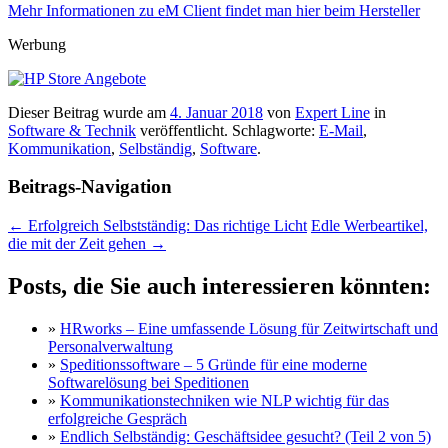
Mehr Informationen zu eM Client findet man hier beim Hersteller
Werbung
Dieser Beitrag wurde am
4. Januar 2018
von
Expert Line
in
Software & Technik
veröffentlicht. Schlagworte:
E-Mail
,
Kommunikation
,
Selbständig
,
Software
.
Beitrags-Navigation
←
Erfolgreich Selbstständig: Das richtige Licht
Edle Werbeartikel,
die mit der Zeit gehen
→
Posts, die Sie auch interessieren könnten:
»
HRworks – Eine umfassende Lösung für Zeitwirtschaft und
Personalverwaltung
»
Speditionssoftware – 5 Gründe für eine moderne
Softwarelösung bei Speditionen
»
Kommunikationstechniken wie NLP wichtig für das
erfolgreiche Gespräch
»
Endlich Selbständig: Geschäftsidee gesucht? (Teil 2 von 5)