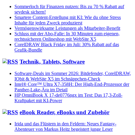
Sommerloch für Finanzen nutzen: Bis zu 70 % Rabatt auf
sevdesk sichern!
Smartere Content-Erstellung mit KI: Wie du ohne Stress
Inhalte für jeden Zweck produzierst
Vermögenswirksame Leistungen als Mitarbeiter-Benefit
Schluss mit der Abo-Falle: In 30 Minuten zum eigenen,
rechtssicheren Onlineshop mit WebSite X5
CorelDRAW Black Friday im Juli: 30% Rabatt auf das
Grafik-Bundle
Technik, Tablets, Software
Software-Deals im Sommer 2026: Bitdefender, CorelDRAW,
IObit & WebSite X5 im Schnäppchen-Check
Intel® Core™ Ultra X7-358H: Der High-End-Prozessor der
Panther-Lake-Ära im Detail
HP OmniBook X 17-de0776ngx im Test: Das 17,3-Zoll-
Kraftpaket mit KI-Power
eBook Reader, eBooks und Zubehör
Irida und das Flüstern in den Feldern: Neues Fantasy-
Abenteuer von Markus Heitz begeistert junge Leser