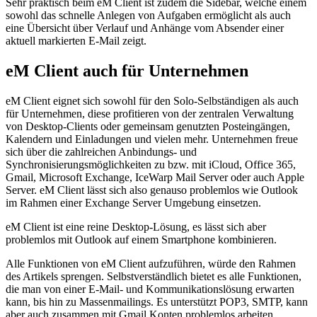
Sehr praktisch beim eM Client ist zudem die Sidebar, welche einem
sowohl das schnelle Anlegen von Aufgaben ermöglicht als auch
eine Übersicht über Verlauf und Anhänge vom Absender einer
aktuell markierten E-Mail zeigt.
eM Client auch für Unternehmen
eM Client eignet sich sowohl für den Solo-Selbständigen als auch
für Unternehmen, diese profitieren von der zentralen Verwaltung
von Desktop-Clients oder gemeinsam genutzten Posteingängen,
Kalendern und Einladungen und vielen mehr. Unternehmen freue
sich über die zahlreichen Anbindungs- und
Synchronisierungsmöglichkeiten zu bzw. mit iCloud, Office 365,
Gmail, Microsoft Exchange, IceWarp Mail Server oder auch Apple
Server. eM Client lässt sich also genauso problemlos wie Outlook
im Rahmen einer Exchange Server Umgebung einsetzen.
eM Client ist eine reine Desktop-Lösung, es lässt sich aber
problemlos mit Outlook auf einem Smartphone kombinieren.
Alle Funktionen von eM Client aufzuführen, würde den Rahmen
des Artikels sprengen. Selbstverständlich bietet es alle Funktionen,
die man von einer E-Mail- und Kommunikationslösung erwarten
kann, bis hin zu Massenmailings. Es unterstützt POP3, SMTP, kann
aber auch zusammen mit Gmail Konten problemlos arbeiten.