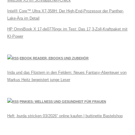
WebSite X5 im Schnäppchen-Check
Intel® Core™ Ultra X7-358H: Der High-End-Prozessor der Panther-
Lake-Ära im Detail
HP OmniBook X 17-de0776ngx im Test: Das 17,3-Zoll-Kraftpaket mit
KI-Power
EBOOK READER, EBOOKS UND ZUBEHÖR
Irida und das Flüstern in den Feldern: Neues Fantasy-Abenteuer von
Markus Heitz begeistert junge Leser
PINKIES: WELLNESS UND GESUNDHEIT FÜR FRAUEN
Heft „burda stricken 03/2026“ online kaufen | buttinette Bastelshop