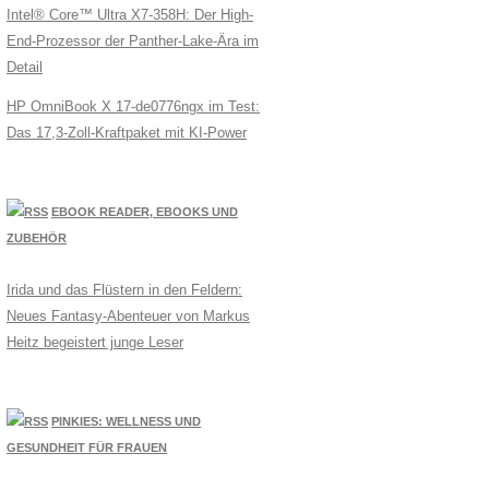
Intel® Core™ Ultra X7-358H: Der High-
End-Prozessor der Panther-Lake-Ära im
Detail
HP OmniBook X 17-de0776ngx im Test:
Das 17,3-Zoll-Kraftpaket mit KI-Power
EBOOK READER, EBOOKS UND
ZUBEHÖR
Irida und das Flüstern in den Feldern:
Neues Fantasy-Abenteuer von Markus
Heitz begeistert junge Leser
PINKIES: WELLNESS UND
GESUNDHEIT FÜR FRAUEN