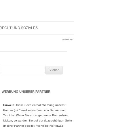
RECHT UND SOZIALES
WERBUNG
Suche
nach:
WERBUNG UNSERER PARTNER
Hinweis
: Diese Seite enthält Werbung unserer
Partner (mit * markiert) in Form von Banner und
Textlinks. Wenn Sie auf sogenannte Partnerlinks
klicken, so werden Sie auf der dazugehörigen Seite
unserer Partner geleitet. Wenn sie hier etwas