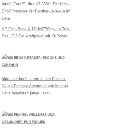
Intel® Core™ Ultra X7-358H: Der High-
End-Prozessor der Panther-Lake-Ära im
Detail
HP OmniBook X 17-de0776ngx im Test:
Das 17,3-Zoll-Kraftpaket mit KI-Power
EBOOK READER, EBOOKS UND
ZUBEHÖR
Irida und das Flüstern in den Feldern:
Neues Fantasy-Abenteuer von Markus
Heitz begeistert junge Leser
PINKIES: WELLNESS UND
GESUNDHEIT FÜR FRAUEN