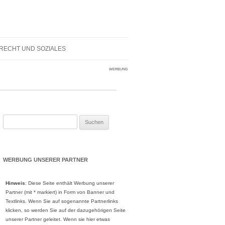
RECHT UND SOZIALES
WERBUNG
Suche
nach:
WERBUNG UNSERER PARTNER
Hinweis
: Diese Seite enthält Werbung unserer
Partner (mit * markiert) in Form von Banner und
Textlinks. Wenn Sie auf sogenannte Partnerlinks
klicken, so werden Sie auf der dazugehörigen Seite
unserer Partner geleitet. Wenn sie hier etwas