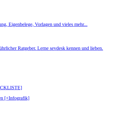
ng, Eigenbelege, Vorlagen und vieles mehr...
ührlicher Ratgeber. Lerne sevdesk kennen und lieben.
CHECKLISTE]
n [+Infografik]