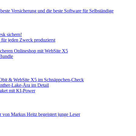
 beste Versicherung und die beste Software für Selbständige
sk sichern!
e für jeden Zweck produzierst
sicheren Onlineshop mit WebSite X5
-Bundle
IObit & WebSite X5 im Schnäppchen-Check
nther-Lake-Ära im Detail
aket mit KI-Power
r von Markus Heitz begeistert junge Leser