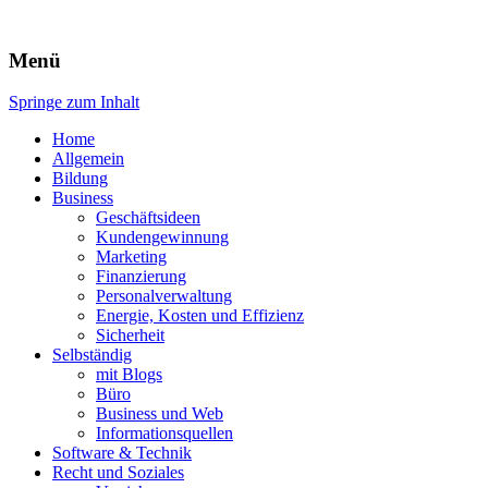
Expert-Line
Menü
Springe zum Inhalt
Home
Allgemein
Bildung
Business
Geschäftsideen
Kundengewinnung
Marketing
Finanzierung
Personalverwaltung
Energie, Kosten und Effizienz
Sicherheit
Selbständig
mit Blogs
Büro
Business und Web
Informationsquellen
Software & Technik
Recht und Soziales