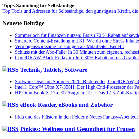
Tipps-Sammlung für Selbständige
Top Tools und Adressen für Selbständige, den günstigsten Kredit, die
Neueste Beiträge
Sommerloch für Finanzen nutzen: Bis zu 70 % Rabatt auf sevde
Smartere Content-Erstellung mit KI: Wie du ohne Stress Inhalt
Vermögenswirksame Leistungen als Mitarbeiter-Benefit
Schluss mit der Abo-Falle: In 30 Minuten zum eigenen, rechts
CorelDRAW Black Friday im Juli: 30% Rabatt auf das Grafik
Technik, Tablets, Software
Software-Deals im Sommer 2026: Bitdefender, CorelDRAW, 
Intel® Core™ Ultra X7-358H: Der High-End-Prozessor der Pa
HP OmniBook X 17-de0776ngx im Test: Das 17,3-Zoll-Kraftp
eBook Reader, eBooks und Zubehör
Irida und das Flüstern in den Feldern: Neues Fantasy-Abenteue
Pinkies: Wellness und Gesundheit für Frauen