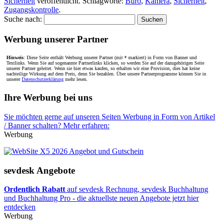
Sicherheit
veröffentlicht. Schlagworte:
Büro
,
Kamera
,
Sicherheit
,
Zugangskontrolle
.
Suche nach:
Werbung unserer Partner
Hinweis
: Diese Seite enthält Werbung unserer Partner (mit * markiert) in Form von Banner und
Textlinks. Wenn Sie auf sogenannte Partnerlinks klicken, so werden Sie auf der dazugehörigen Seite
unserer Partner geleitet. Wenn sie hier etwas kaufen, so erhalten wir eine Provision, dies hat keine
nachteilige Wirkung auf dem Preis, denn Sie bezahlen. Über unsere Partnerprogramme können Sie in
unserer
Datenschutzerklärung
mehr lesen.
Ihre Werbung bei uns
Sie möchten gerne auf unseren Seiten Werbung in Form von Artikel
/ Banner schalten? Mehr erfahren:
Werbung
sevdesk Angebote
Ordentlich Rabatt
auf sevdesk Rechnung, sevdesk Buchhaltung
und Buchhaltung Pro - die aktuellste neuen Angebote jetzt hier
entdecken
Werbung