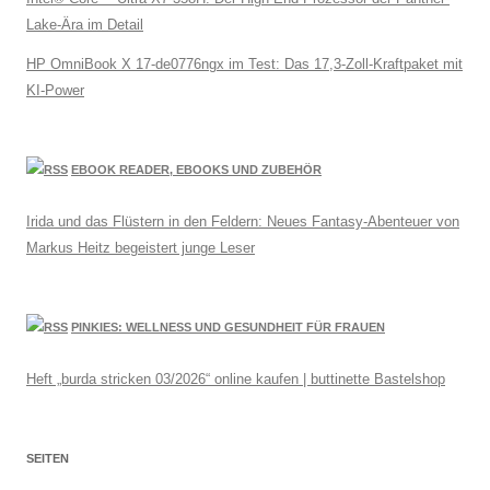
Lake-Ära im Detail
HP OmniBook X 17-de0776ngx im Test: Das 17,3-Zoll-Kraftpaket mit
KI-Power
EBOOK READER, EBOOKS UND ZUBEHÖR
Irida und das Flüstern in den Feldern: Neues Fantasy-Abenteuer von
Markus Heitz begeistert junge Leser
PINKIES: WELLNESS UND GESUNDHEIT FÜR FRAUEN
Heft „burda stricken 03/2026“ online kaufen | buttinette Bastelshop
SEITEN