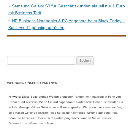
»
Samsung Galaxy S9 für Geschäftskunden aktuell nur 1 Euro
mit Business Tarif
»
HP Business Notebooks & PC Angebote beim Black Friday –
Business-IT günstig aufrüsten
Suche
nach:
WERBUNG UNSERER PARTNER
Hinweis
: Diese Seite enthält Werbung unserer Partner (mit * markiert) in Form von
Banner und Textlinks. Wenn Sie auf sogenannte Partnerlinks klicken, so werden Sie
auf der dazugehörigen Seite unserer Partner geleitet. Wenn sie hier etwas kaufen,
so erhalten wir eine Provision, dies hat keine nachteilige Wirkung auf dem Preis,
denn Sie bezahlen. Über unsere Partnerprogramme können Sie in unserer
Datenschutzerklärung
mehr lesen.