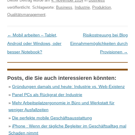
Dieser Beitrag wurde am
4. November 2014
in
Business
veröffentlicht. Schlagworte:
Business
,
Industrie
,
Produktion
,
Qualitätsmanagement
.
Beitrags-Navigation
←
Mobil arbeiten – Tablet,
Risikostreuung bei Blog
Android oder Windows, oder
Einnahmemöglichkeiten durch
besser Notebook?
Provisionen
→
Posts, die Sie auch interessieren könnten:
»
Gründungen damals und heute: Industrie vs. Web-Existenz
»
Panel PCs als Rückgrat der Industrie
»
Mehr Arbeitsplatzergonomie in Büro und Werkstatt für
weniger Ausfallzeiten
»
Die perfekte mobile Geschäftsausstattung
»
iPhone : Wenn der tägliche Begleiter im Geschäftsalltag mal
Schaden nimmt