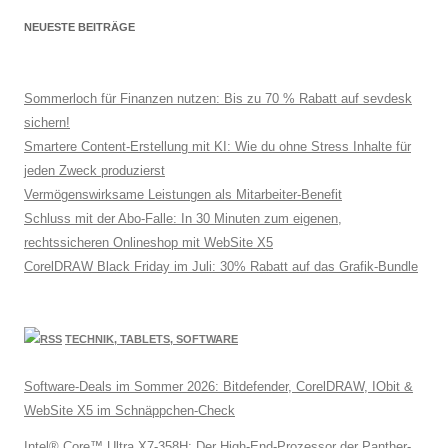
NEUESTE BEITRÄGE
Sommerloch für Finanzen nutzen: Bis zu 70 % Rabatt auf sevdesk
sichern!
Smartere Content-Erstellung mit KI: Wie du ohne Stress Inhalte für
jeden Zweck produzierst
Vermögenswirksame Leistungen als Mitarbeiter-Benefit
Schluss mit der Abo-Falle: In 30 Minuten zum eigenen,
rechtssicheren Onlineshop mit WebSite X5
CorelDRAW Black Friday im Juli: 30% Rabatt auf das Grafik-Bundle
TECHNIK, TABLETS, SOFTWARE
Software-Deals im Sommer 2026: Bitdefender, CorelDRAW, IObit &
WebSite X5 im Schnäppchen-Check
Intel® Core™ Ultra X7-358H: Der High-End-Prozessor der Panther-