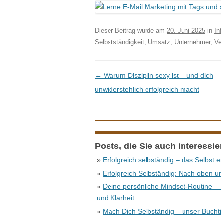
Dieser Beitrag wurde am
20. Juni 2025
in
In
Selbstständigkeit
,
Umsatz
,
Unternehmer
,
Ve
Beitrags-Navigation
←
Warum Disziplin sexy ist – und dich
unwiderstehlich erfolgreich macht
Posts, die Sie auch interessi
»
Erfolgreich selbständig – das Selbst e
»
Erfolgreich Selbständig: Nach oben un
»
Deine persönliche Mindset-Routine – S
und Klarheit
»
Mach Dich Selbständig – unser Bucht