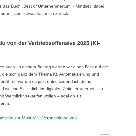
lle das Buch „Best of Unternehmertum + Mindset“ dabei
ht mehr – aber etwas hält mich zurück.
du von der Vertriebsoffensive 2025 (KI-
 es auch. In diesem Beitrag werfen wir einen Blick auf die
r, die sich ganz dem Thema KI, Automatisierung und
rfährst, warum es jetzt entscheidend ist, deine
 welche Skills dich im digitalen Zeitalter unersetzlich
 mit Weitblick verkaufen wollen – egal ob als
er:in.
htsseite zur Must-Visit-Veranstaltung von
WERBUNG