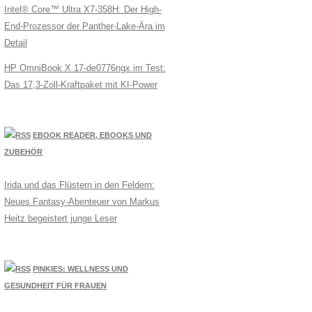
Intel® Core™ Ultra X7-358H: Der High-
End-Prozessor der Panther-Lake-Ära im
Detail
HP OmniBook X 17-de0776ngx im Test:
Das 17,3-Zoll-Kraftpaket mit KI-Power
EBOOK READER, EBOOKS UND
ZUBEHÖR
Irida und das Flüstern in den Feldern:
Neues Fantasy-Abenteuer von Markus
Heitz begeistert junge Leser
PINKIES: WELLNESS UND
GESUNDHEIT FÜR FRAUEN