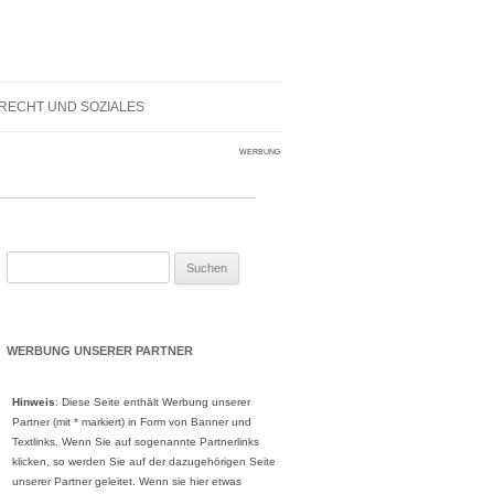
RECHT UND SOZIALES
WERBUNG
Suche
nach:
WERBUNG UNSERER PARTNER
Hinweis
: Diese Seite enthält Werbung unserer
Partner (mit * markiert) in Form von Banner und
Textlinks. Wenn Sie auf sogenannte Partnerlinks
klicken, so werden Sie auf der dazugehörigen Seite
unserer Partner geleitet. Wenn sie hier etwas