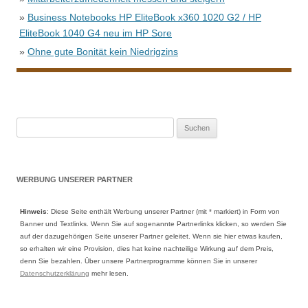
»
Business Notebooks HP EliteBook x360 1020 G2 / HP
EliteBook 1040 G4 neu im HP Sore
»
Ohne gute Bonität kein Niedrigzins
Suche
nach:
WERBUNG UNSERER PARTNER
Hinweis
: Diese Seite enthält Werbung unserer Partner (mit * markiert) in Form von
Banner und Textlinks. Wenn Sie auf sogenannte Partnerlinks klicken, so werden Sie
auf der dazugehörigen Seite unserer Partner geleitet. Wenn sie hier etwas kaufen,
so erhalten wir eine Provision, dies hat keine nachteilige Wirkung auf dem Preis,
denn Sie bezahlen. Über unsere Partnerprogramme können Sie in unserer
Datenschutzerklärung
mehr lesen.