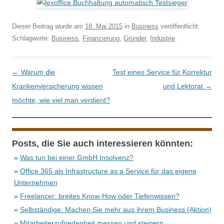
Dieser Beitrag wurde am
18. Mai 2015
in
Business
veröffentlicht.
Schlagworte:
Business
,
Finanzierung
,
Gründer
,
Industrie
.
Beitrags-Navigation
←
Warum die
Test eines Service für Korrektur
Krankenversicherung wissen
und Lektorat
→
möchte, wie viel man verdient?
Posts, die Sie auch interessieren könnten:
»
Was tun bei einer GmbH Insolvenz?
»
Office 365 als Infrastructure as a Service für das eigene
Unternehmen
»
Freelancer: breites Know-How oder Tiefenwissen?
»
Selbständige: Machen Sie mehr aus ihrem Business (Aktion)
»
Mitarbeiterzufriedenheit messen und steigern