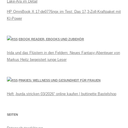
Lake-Ära im Detail
HP OmniBook X 17-de0776ngx im Test: Das 17,3-Zoll-Kraftpaket mit
KI-Power
EBOOK READER, EBOOKS UND ZUBEHÖR
Irida und das Flüstern in den Feldern: Neues Fantasy-Abenteuer von
Markus Heitz begeistert junge Leser
PINKIES: WELLNESS UND GESUNDHEIT FÜR FRAUEN
Heft „burda stricken 03/2026“ online kaufen | buttinette Bastelshop
SEITEN