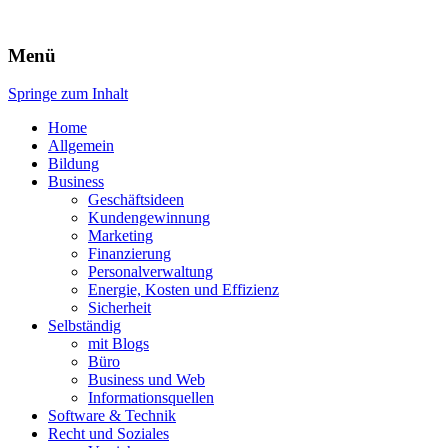
Expert-Line
Menü
Springe zum Inhalt
Home
Allgemein
Bildung
Business
Geschäftsideen
Kundengewinnung
Marketing
Finanzierung
Personalverwaltung
Energie, Kosten und Effizienz
Sicherheit
Selbständig
mit Blogs
Büro
Business und Web
Informationsquellen
Software & Technik
Recht und Soziales