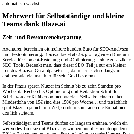
automatisch wächst
Mehrwert für Selbstständige und kleine
Teams dank Blaze.ai
Zeit- und Ressourceneinsparung
Agenturen berechnen oft mehrere hundert Euro für SEO-Analysen
und Textoptimierung. Blaze.ai bietet ab 2 € pro Tag einen Rundum-
Service für Content-Erstellung und -Optimierung – ohne zusätzliche
SEO-Tools. Bedenkt man, dass dieser SEO-Teil ja nur ein kleiner
Teil des Blaze.ai Gesamtpaketes ist, dann lässt sich so langsam
erahnen wie viel man hier für sein Geld bekommt.
In der Praxis sparen Nutzer im Schnitt bis zu zehn Stunden pro
Woche, da Recherche, Optimierung und Redaktion Schritt für
Schritt von der KI übernommen werden. Selbst bei einem nahen
Mindestlohn von 15€ sind dies 150€ pro Woche… und tatsächlich
spart Blaze.ai ja nicht nur Zeit, sondern kann auch die Einnahmen
deutlich steigern.
Selbstständigen und Teams dürften do langsam erahnen, welch ein
wertvolles Tool sie mit Blaze.ai gewinnen und dies mit doppeltem
Effekt: Zeit sparen und wenn alles gut läuft auch mehr Umsatz. Die