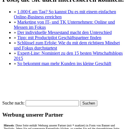
»
1.000 € am Tag? So kannst Du es mit einem einfachen
Online-Business erreichen
»
Marketing von IT- und TK Unternehmen: Online und
Messen im Fokus
»
Der individuelle Messestand macht den Unterschied
»
Tipp: mit Productpilot Geschäftspartner finden
»
Schlüssel zum Erfolg: Wie du mit dem richtigen Mindset
und Fokus durchstartest
»
Expert-Line: Nominiert zu den 15 besten Wirtschaftsblogs
2015
»
So bekommt man mehr Kunden ins kleine Geschäft
Suche nach:
Werbung unserer Partner
Hinweis
: Diese Seite enthält Werbung unserer Partner (mit * markiert) in Form von Banner und
Textlinks. Wenn Sie auf sogenannte Partnerlinks klicken, so werden Sie auf der dazugehörigen Seite