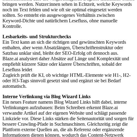
bringen werden. Nutzer:innen sehen in Echtzeit, welche Keywords
noch im Text fehlen und wie oft sie optimal eingesetzt werden
sollten. So entsteht ein ausgewogenes Verhältnis zwischen
Keyword-Dichte und natürlichem Lesefluss, ohne manuelle
Kontrolle.
Lesbarkeits- und Strukturchecks
Ein Text kann an sich die richtigen und gewünschten Keywords
enthalten, aber wenn Absatzlängen, Überschriftenstruktur oder
Satzbau unklar sind, bleibt der SEO-Erfolg oft dennoch aus.
Blaze.ai analysiert daher Absätze auf Länge und Komplexität und
empfiehlt kürzere Sätze oder klarere Überschriften, sobald der
Lesefluss leidet
Zugleich prüft die KI, ob wichtige HTML-Elemente wie H1-, H2-
oder H3-Tags sinnvoll gesetzt sind und ergänzt sie bei Bedarf
automatisch.
Interne Verlinkung via Blog Wizard Links
Ein neues Feature namens Blog Wizard Links hilft dabei, interne
Verlinkungen aufzubauen: Beim Schreiben erkennt Blaze.ai
verwandte Artikel auf der eigenen Website und schlägt passende
Linkziele vor. Diese Links stärken die Seitenautorität und sorgen für
bessere Crawling-Pfade in Suchmaschinen. Gleichzeitig zeigt die
Plattform externe Quellen an, die als Referenz oder ergänzende
Informationen dienen können, wodurch das Content-Netzwerk