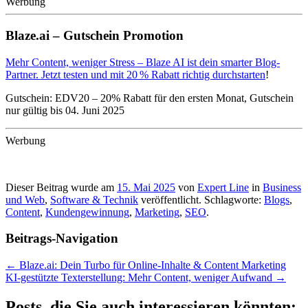
Werbung
Blaze.ai – Gutschein Promotion
Mehr Content, weniger Stress – Blaze AI ist dein smarter Blog-
Partner. Jetzt testen und mit 20 % Rabatt richtig durchstarten
!
Gutschein: EDV20 – 20% Rabatt für den ersten Monat, Gutschein
nur gültig bis 04. Juni 2025
Werbung
Dieser Beitrag wurde am
15. Mai 2025
von
Expert Line
in
Business
und Web
,
Software & Technik
veröffentlicht. Schlagworte:
Blogs
,
Content
,
Kundengewinnung
,
Marketing
,
SEO
.
Beitrags-Navigation
←
Blaze.ai: Dein Turbo für Online-Inhalte & Content Marketing
KI-gestützte Texterstellung: Mehr Content, weniger Aufwand
→
Posts, die Sie auch interessieren könnten: