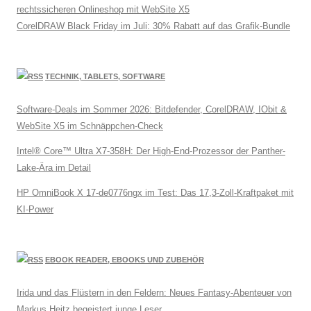
rechtssicheren Onlineshop mit WebSite X5
CorelDRAW Black Friday im Juli: 30% Rabatt auf das Grafik-Bundle
TECHNIK, TABLETS, SOFTWARE
Software-Deals im Sommer 2026: Bitdefender, CorelDRAW, IObit &
WebSite X5 im Schnäppchen-Check
Intel® Core™ Ultra X7-358H: Der High-End-Prozessor der Panther-
Lake-Ära im Detail
HP OmniBook X 17-de0776ngx im Test: Das 17,3-Zoll-Kraftpaket mit
KI-Power
EBOOK READER, EBOOKS UND ZUBEHÖR
Irida und das Flüstern in den Feldern: Neues Fantasy-Abenteuer von
Markus Heitz begeistert junge Leser