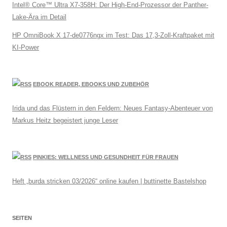
Intel® Core™ Ultra X7-358H: Der High-End-Prozessor der Panther-
Lake-Ära im Detail
HP OmniBook X 17-de0776ngx im Test: Das 17,3-Zoll-Kraftpaket mit
KI-Power
EBOOK READER, EBOOKS UND ZUBEHÖR
Irida und das Flüstern in den Feldern: Neues Fantasy-Abenteuer von
Markus Heitz begeistert junge Leser
PINKIES: WELLNESS UND GESUNDHEIT FÜR FRAUEN
Heft „burda stricken 03/2026“ online kaufen | buttinette Bastelshop
SEITEN