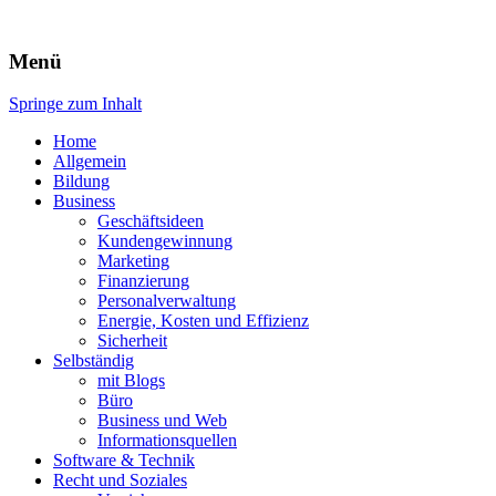
Expert-Line
Menü
Springe zum Inhalt
Home
Allgemein
Bildung
Business
Geschäftsideen
Kundengewinnung
Marketing
Finanzierung
Personalverwaltung
Energie, Kosten und Effizienz
Sicherheit
Selbständig
mit Blogs
Büro
Business und Web
Informationsquellen
Software & Technik
Recht und Soziales