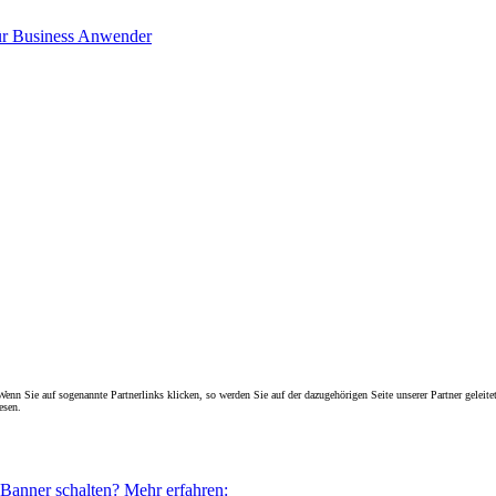
für Business Anwender
enn Sie auf sogenannte Partnerlinks klicken, so werden Sie auf der dazugehörigen Seite unserer Partner geleitet
esen.
 Banner schalten? Mehr erfahren: