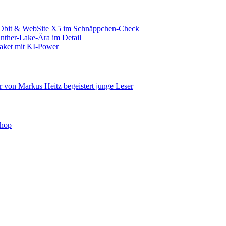
IObit & WebSite X5 im Schnäppchen-Check
nther-Lake-Ära im Detail
aket mit KI-Power
r von Markus Heitz begeistert junge Leser
shop