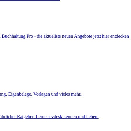
uchhaltung Pro - die aktuellste neuen Angebote jetzt hier entdecken
ng, Eigenbelege, Vorlagen und vieles mehr...
ührlicher Ratgeber. Lerne sevdesk kennen und lieben.