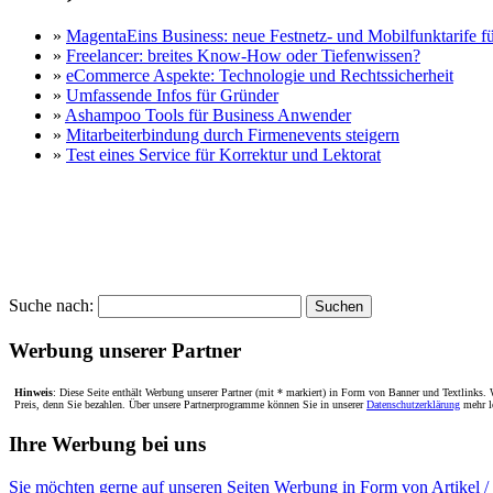
»
MagentaEins Business: neue Festnetz- und Mobilfunktarife 
»
Freelancer: breites Know-How oder Tiefenwissen?
»
eCommerce Aspekte: Technologie und Rechtssicherheit
»
Umfassende Infos für Gründer
»
Ashampoo Tools für Business Anwender
»
Mitarbeiterbindung durch Firmenevents steigern
»
Test eines Service für Korrektur und Lektorat
Suche nach:
Werbung unserer Partner
Hinweis
: Diese Seite enthält Werbung unserer Partner (mit * markiert) in Form von Banner und Textlinks. W
Preis, denn Sie bezahlen. Über unsere Partnerprogramme können Sie in unserer
Datenschutzerklärung
mehr l
Ihre Werbung bei uns
Sie möchten gerne auf unseren Seiten Werbung in Form von Artikel /