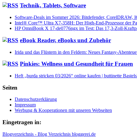
Technik, Tablets, Software
Software-Deals im Sommer 2026: Bitdefender, CorelDRAW, 
Intel® Core™ Ultra X7-358H: Der High-End-Prozessor der Pa
HP OmniBook X 17-de0776ngx im Test: Das 17,3-Zoll-Kraftp
eBook Reader, eBooks und Zubehör
Irida und das Flüstern in den Feldern: Neues Fantasy-Abenteue
Pinkies: Wellness und Gesundheit für Frauen
Heft „burda stricken 03/2026“ online kaufen | buttinette Bastel
Seiten
Datenschutzerklärung
Impressum
Werbung & Kooperationen mit unseren Webseiten
Eingetragen in:
Blogverzeichnis - Blog Verzeichnis bloggerei.de