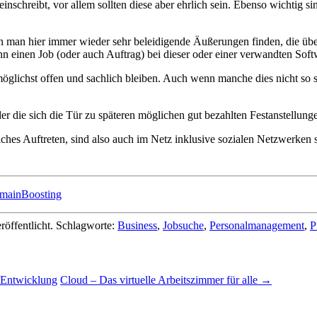
neinschreibt, vor allem sollten diese aber ehrlich sein. Ebenso wichtig 
n man hier immer wieder sehr beleidigende Äußerungen finden, die übe
dann einen Job (oder auch Auftrag) bei dieser oder einer verwandten Soft
öglichst offen und sachlich bleiben. Auch wenn manche dies nicht so seh
der die sich die Tür zu späteren möglichen gut bezahlten Festanstellun
liches Auftreten, sind also auch im Netz inklusive sozialen Netzwerken 
omainBoosting
röffentlicht. Schlagworte:
Business
,
Jobsuche
,
Personalmanagement
,
P
 Entwicklung
Cloud – Das virtuelle Arbeitszimmer für alle
→