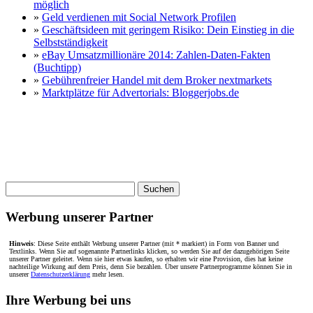
möglich
»
Geld verdienen mit Social Network Profilen
»
Geschäftsideen mit geringem Risiko: Dein Einstieg in die
Selbstständigkeit
»
eBay Umsatzmillionäre 2014: Zahlen-Daten-Fakten
(Buchtipp)
»
Gebührenfreier Handel mit dem Broker nextmarkets
»
Marktplätze für Advertorials: Bloggerjobs.de
Suche
nach:
Werbung unserer Partner
Hinweis
: Diese Seite enthält Werbung unserer Partner (mit * markiert) in Form von Banner und
Textlinks. Wenn Sie auf sogenannte Partnerlinks klicken, so werden Sie auf der dazugehörigen Seite
unserer Partner geleitet. Wenn sie hier etwas kaufen, so erhalten wir eine Provision, dies hat keine
nachteilige Wirkung auf dem Preis, denn Sie bezahlen. Über unsere Partnerprogramme können Sie in
unserer
Datenschutzerklärung
mehr lesen.
Ihre Werbung bei uns