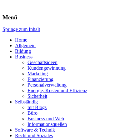
Expert-Line
Menü
Springe zum Inhalt
Home
Allgemein
Bildung
Business
Geschäftsideen
Kundengewinnung
Marketing
Finanzierung
Personalverwaltung
Energie, Kosten und Effizienz
Sicherheit
Selbständig
mit Blogs
Büro
Business und Web
Informationsquellen
Software & Technik
Recht und Soziales