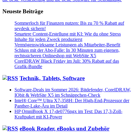
Neueste Beiträge
Sommerloch für Finanzen nutzen: Bis zu 70 % Rabatt auf
sevdesk sichern!
Smartere Content-Erstellung mit KI: Wie du ohne Stress
Inhalte für jeden Zweck produzierst
Vermögenswirksame Leistungen als Mitarbeiter-Benefit
Schluss mit der Abo-Falle: In 30 Minuten zum eigenen,
rechtssicheren Onlineshop mit WebSite X5
CorelDRAW Black Friday im Juli: 30% Rabatt auf das
Grafik-Bundle
Technik, Tablets, Software
Software-Deals im Sommer 2026: Bitdefender, CorelDRAW,
IObit & WebSite X5 im Schnäppchen-Check
Intel® Core™ Ultra X7-358H: Der High-End-Prozessor der
Panther-Lake-Ära im Detail
HP OmniBook X 17-de0776ngx im Test: Das 17,3-Zoll-
Kraftpaket mit KI-Power
eBook Reader, eBooks und Zubehör