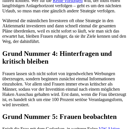
führen können. Wer für die
Rente vorsorgen
will, der muss einen
langfristigen Anlagehorizont verfolgen – geht es um den nächsten
Urlaub, so muss man eine gänzlich andere Strategie verfolgen.
Während die männlichen Investoren oft ohne Strategie in den
Aktienmarkt investieren und dann schnell einmal die gesamten
Pläne überdenken, weil es nicht sofort so läuft, wie man sich das
erwartet hat, bleiben Frauen ruhiger, da sie ihr Ziele kennen und den
Weg, der dahinführt.
Grund Nummer 4: Hinterfragen und
kritisch bleiben
Frauen lassen sich nicht sofort von irgendwelchen Werbungen
überzeugen, sondern beginnen zunächst einmal Informationen
einzuholen. Vor allem sind Frauen immer etwas kritischer als
Männer, sodass vor der Investition einmal nach einem möglichen
Haken Ausschau gehalten wird. Erst dann, wenn die Frau überzeugt
ist, es handelt sich um eine 100 Prozent seriöse Veranlagungsform,
wird investiert.
Grund Nummer 5: Frauen beobachten
Spielt die Frau mit dem Gedanken, in weiterer Folge
VW Aktien