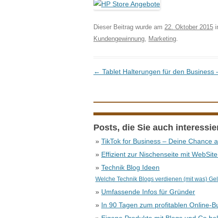
Dieser Beitrag wurde am
22. Oktober 2015
i
Kundengewinnung
,
Marketing
.
Beitrags-Navigation
←
Tablet Halterungen für den Business 
Posts, die Sie auch interessi
»
TikTok for Business – Deine Chance 
»
Effizient zur Nischenseite mit WebSit
»
Technik Blog Ideen
Welche Technik Blogs verdienen (mit was) Ge
»
Umfassende Infos für Gründer
»
In 90 Tagen zum profitablen Online-B