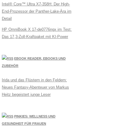
Intel® Core™ Ultra X7-358H: Der High-
End-Prozessor der Panther-Lake-Ära im
Detail
HP OmniBook X 17-de0776ngx im Test:
Das 17,3-Zoll-Kraftpaket mit KI-Power
EBOOK READER, EBOOKS UND
ZUBEHÖR
Irida und das Flüstern in den Feldern:
Neues Fantasy-Abenteuer von Markus
Heitz begeistert junge Leser
PINKIES: WELLNESS UND
GESUNDHEIT FÜR FRAUEN