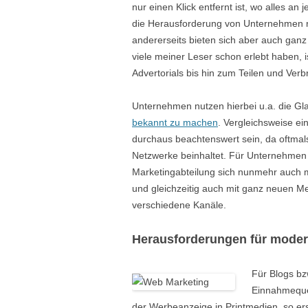
nur einen Klick entfernt ist, wo alles an
die Herausforderung von Unternehmen 
andererseits bieten sich aber auch ga
viele meiner Leser schon erlebt haben, is
Advertorials bis hin zum Teilen und Verb
Unternehmen nutzen hierbei u.a. die Gl
bekannt zu machen
. Vergleichsweise e
durchaus beachtenswert sein, da oftmals 
Netzwerke beinhaltet. Für Unternehmen 
Marketingabteilung sich nunmehr auch m
und gleichzeitig auch mit ganz neuen M
verschiedene Kanäle.
Herausforderungen für moder
Für Blogs bzw
Einnahmequel
der Werbeanzeige in Printmedien, so er