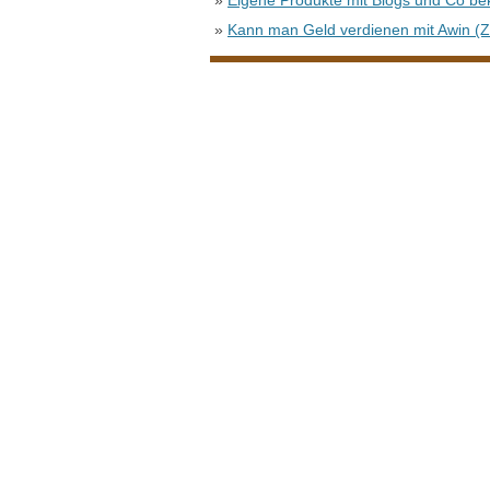
»
Eigene Produkte mit Blogs und Co b
»
Kann man Geld verdienen mit Awin (