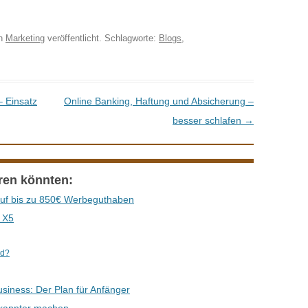
n
Marketing
veröffentlicht. Schlagworte:
Blogs
,
– Einsatz
Online Banking, Haftung und Absicherung –
besser schlafen
→
eren könnten:
auf bis zu 850€ Werbeguthaben
e X5
ld?
usiness: Der Plan für Anfänger