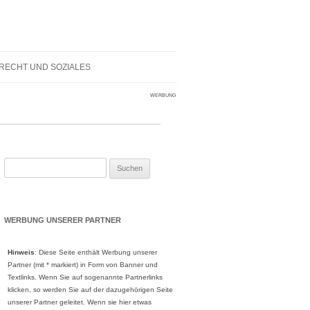
RECHT UND SOZIALES
WERBUNG
Suche
nach:
WERBUNG UNSERER PARTNER
Hinweis
: Diese Seite enthält Werbung unserer
Partner (mit * markiert) in Form von Banner und
Textlinks. Wenn Sie auf sogenannte Partnerlinks
klicken, so werden Sie auf der dazugehörigen Seite
unserer Partner geleitet. Wenn sie hier etwas