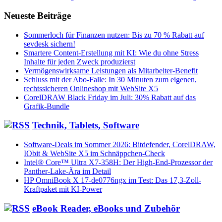
Neueste Beiträge
Sommerloch für Finanzen nutzen: Bis zu 70 % Rabatt auf
sevdesk sichern!
Smartere Content-Erstellung mit KI: Wie du ohne Stress
Inhalte für jeden Zweck produzierst
Vermögenswirksame Leistungen als Mitarbeiter-Benefit
Schluss mit der Abo-Falle: In 30 Minuten zum eigenen,
rechtssicheren Onlineshop mit WebSite X5
CorelDRAW Black Friday im Juli: 30% Rabatt auf das
Grafik-Bundle
Technik, Tablets, Software
Software-Deals im Sommer 2026: Bitdefender, CorelDRAW,
IObit & WebSite X5 im Schnäppchen-Check
Intel® Core™ Ultra X7-358H: Der High-End-Prozessor der
Panther-Lake-Ära im Detail
HP OmniBook X 17-de0776ngx im Test: Das 17,3-Zoll-
Kraftpaket mit KI-Power
eBook Reader, eBooks und Zubehör