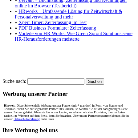
»
Zervant – Buchhaltung, Zeiterfassung und Rechnungen
online im Browser (Testbericht)
»
HRworks – Umfassende Lösung für Zeitwirtschaft &
Personalverwaltung und mehr
»
Xpert-Timer: Zeiterfassung im Test
»
PDF Business Formulare: Zeiterfassung
»
Vorteile von HR Works: Wie Green Sprout Solutions seine
HR-Herausforderungen meisterte
Suche nach:
Werbung unserer Partner
Hinweis
: Diese Seite enthält Werbung unserer Partner (mit * markiert) in Form von Banner und
Textlinks. Wenn Sie auf sogenannte Partnerlinks klicken, so werden Sie auf der dazugehörigen Seite
unserer Partner geleitet. Wenn sie hier etwas kaufen, so erhalten wir eine Provision, dies hat keine
nachteilige Wirkung auf dem Preis, denn Sie bezahlen. Über unsere Partnerprogramme können Sie in
unserer
Datenschutzerklärung
mehr lesen.
Ihre Werbung bei uns