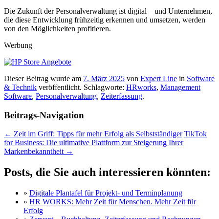
Die Zukunft der Personalverwaltung ist digital – und Unternehmen,
die diese Entwicklung frühzeitig erkennen und umsetzen, werden
von den Möglichkeiten profitieren.
Werbung
Dieser Beitrag wurde am
7. März 2025
von
Expert Line
in
Software
& Technik
veröffentlicht. Schlagworte:
HRworks
,
Management
Software
,
Personalverwaltung
,
Zeiterfassung
.
Beitrags-Navigation
←
Zeit im Griff: Tipps für mehr Erfolg als Selbstständiger
TikTok
for Business: Die ultimative Plattform zur Steigerung Ihrer
Markenbekanntheit
→
Posts, die Sie auch interessieren könnten:
»
Digitale Plantafel für Projekt- und Terminplanung
»
HR WORKS: Mehr Zeit für Menschen. Mehr Zeit für
Erfolg