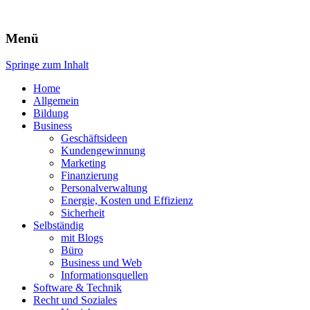
Expert-Line
Menü
Springe zum Inhalt
Home
Allgemein
Bildung
Business
Geschäftsideen
Kundengewinnung
Marketing
Finanzierung
Personalverwaltung
Energie, Kosten und Effizienz
Sicherheit
Selbständig
mit Blogs
Büro
Business und Web
Informationsquellen
Software & Technik
Recht und Soziales