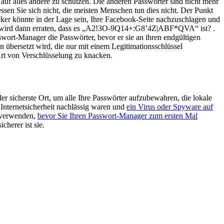
auf alles andere zu schützen. Die anderen Passwörter sind nicht mehr
ssen Sie sich nicht, die meisten Menschen tun dies nicht. Der Punkt
acker könnte in der Lage sein, Ihre Facebook-Seite nachzuschlagen und
wer wird dann erraten, dass es „A2!3O-9Q14+:G8’4Z|ABF*QVA“ ist? .
sswort-Manager die Passwörter, bevor er sie an ihren endgültigen
n übersetzt wird, die nur mit einem Legitimationsschlüssel
Art von Verschlüsselung zu knacken.
er sicherste Ort, um alle Ihre Passwörter aufzubewahren, die lokale
Internetsicherheit nachlässig waren und
ein Virus oder Spyware auf
e verwenden,
bevor Sie Ihren Passwort-Manager zum ersten Mal
cherer ist sie.