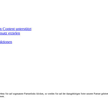
m Content unterstützt
satz erzielen
nktionen
enn Sie auf sogenannte Partnerlinks klicken, so werden Sie auf der dazugehörigen Seite unserer Partner geleitet
esen.