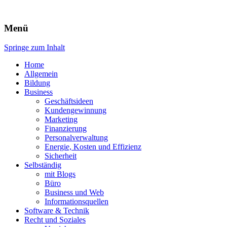
Expert-Line
Menü
Springe zum Inhalt
Home
Allgemein
Bildung
Business
Geschäftsideen
Kundengewinnung
Marketing
Finanzierung
Personalverwaltung
Energie, Kosten und Effizienz
Sicherheit
Selbständig
mit Blogs
Büro
Business und Web
Informationsquellen
Software & Technik
Recht und Soziales