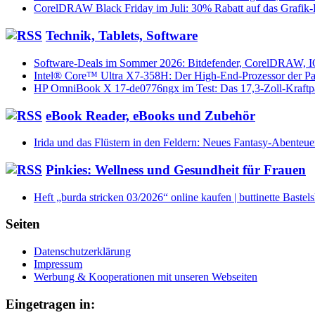
CorelDRAW Black Friday im Juli: 30% Rabatt auf das Grafik
Technik, Tablets, Software
Software-Deals im Sommer 2026: Bitdefender, CorelDRAW, 
Intel® Core™ Ultra X7-358H: Der High-End-Prozessor der Pa
HP OmniBook X 17-de0776ngx im Test: Das 17,3-Zoll-Kraftp
eBook Reader, eBooks und Zubehör
Irida und das Flüstern in den Feldern: Neues Fantasy-Abenteue
Pinkies: Wellness und Gesundheit für Frauen
Heft „burda stricken 03/2026“ online kaufen | buttinette Bastel
Seiten
Datenschutzerklärung
Impressum
Werbung & Kooperationen mit unseren Webseiten
Eingetragen in: