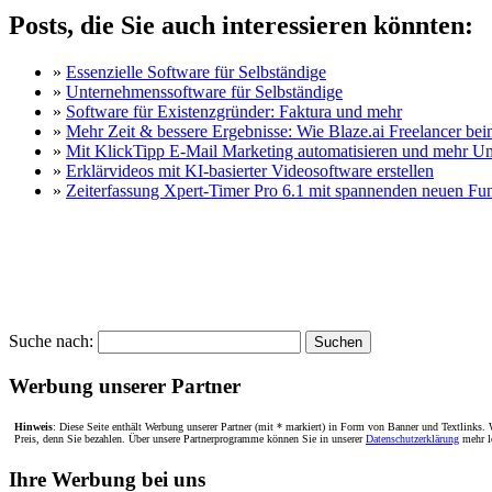
Posts, die Sie auch interessieren könnten:
»
Essenzielle Software für Selbständige
»
Unternehmenssoftware für Selbständige
»
Software für Existenzgründer: Faktura und mehr
»
Mehr Zeit & bessere Ergebnisse: Wie Blaze.ai Freelancer bei
»
Mit KlickTipp E-Mail Marketing automatisieren und mehr Um
»
Erklärvideos mit KI-basierter Videosoftware erstellen
»
Zeiterfassung Xpert-Timer Pro 6.1 mit spannenden neuen Fu
Suche nach:
Werbung unserer Partner
Hinweis
: Diese Seite enthält Werbung unserer Partner (mit * markiert) in Form von Banner und Textlinks. W
Preis, denn Sie bezahlen. Über unsere Partnerprogramme können Sie in unserer
Datenschutzerklärung
mehr l
Ihre Werbung bei uns