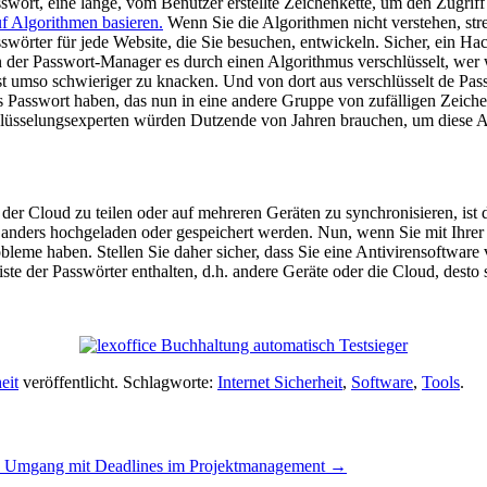
ort, eine lange, vom Benutzer erstellte Zeichenkette, um den Zugriff 
uf Algorithmen basieren.
Wenn Sie die Algorithmen nicht verstehen, stre
sswörter für jede Website, die Sie besuchen, entwickeln. Sicher, ein H
wenn der Passwort-Manager es durch einen Algorithmus verschlüsselt, 
 ist umso schwieriger zu knacken. Und von dort aus verschlüsselt de Pa
es Passwort haben, das nun in eine andere Gruppe von zufälligen Zeiche
schlüsselungsexperten würden Dutzende von Jahren brauchen, um diese 
er Cloud zu teilen oder auf mehreren Geräten zu synchronisieren, ist d
 anders hochgeladen oder gespeichert werden. Nun, wenn Sie mit Ihrer 
obleme haben. Stellen Sie daher sicher, dass Sie eine Antivirensoftwar
iste der Passwörter enthalten, d.h. andere Geräte oder die Cloud, desto si
eit
veröffentlicht. Schlagworte:
Internet Sicherheit
,
Software
,
Tools
.
he Umgang mit Deadlines im Projektmanagement
→