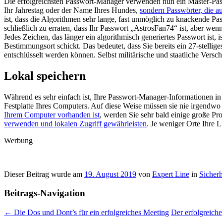
Die erfolgreichsten Passwort-Manager verwenden nun ein Master-Passw
Ihr Jahrestag oder der Name Ihres Hundes,
sondern Passwörter, die a
ist, dass die Algorithmen sehr lange, fast unmöglich zu knackende Pa
schließlich zu erraten, dass Ihr Passwort „AstrosFan74“ ist, aber 
Jedes Zeichen, das länger ein algorithmisch generiertes Passwort ist,
Bestimmungsort schickt. Das bedeutet, dass Sie bereits ein 27-stellig
entschlüsselt werden können. Selbst militärische und staatliche Ver
Lokal speichern
Während es sehr einfach ist, Ihre Passwort-Manager-Informationen in d
Festplatte Ihres Computers. Auf diese Weise müssen sie nie irgendwo
Ihrem Computer vorhanden ist
, werden Sie sehr bald einige große Pr
verwenden und lokalen Zugriff gewährleisten
. Je weniger Orte Ihre L
Werbung
Dieser Beitrag wurde am
19. August 2019
von
Expert Line
in
Sicherh
Beitrags-Navigation
←
Die Dos und Dont’s für ein erfolgreiches Meeting
Der erfolgreic