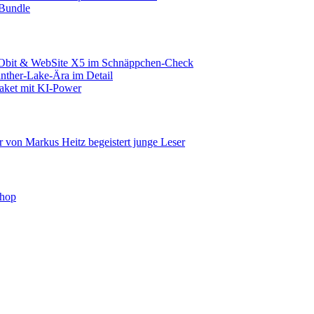
-Bundle
IObit & WebSite X5 im Schnäppchen-Check
nther-Lake-Ära im Detail
aket mit KI-Power
r von Markus Heitz begeistert junge Leser
shop