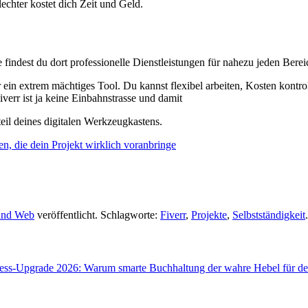
echter kostet dich Zeit und Geld.
ute findest du dort professionelle Dienstleistungen für nahezu jeden Be
 ein extrem mächtiges Tool. Du kannst flexibel arbeiten, Kosten kontro
verr ist ja keine Einbahnstrasse und damit
teil deines digitalen Werkzeugkastens.
en, die dein Projekt wirklich voranbringe
und Web
veröffentlicht. Schlagworte:
Fiverr
,
Projekte
,
Selbstständigkeit
.
ess-Upgrade 2026: Warum smarte Buchhaltung der wahre Hebel für de