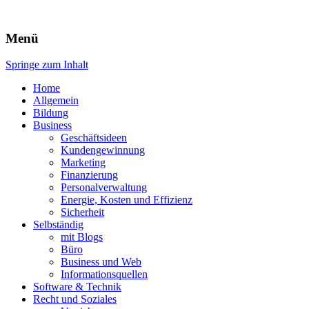
Expert-Line
Menü
Springe zum Inhalt
Home
Allgemein
Bildung
Business
Geschäftsideen
Kundengewinnung
Marketing
Finanzierung
Personalverwaltung
Energie, Kosten und Effizienz
Sicherheit
Selbständig
mit Blogs
Büro
Business und Web
Informationsquellen
Software & Technik
Recht und Soziales