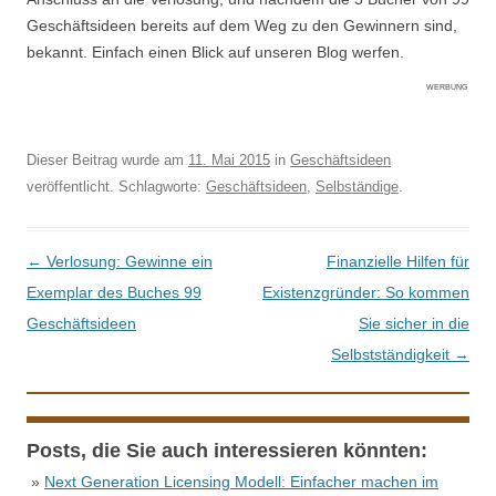
Geschäftsideen bereits auf dem Weg zu den Gewinnern sind,
bekannt. Einfach einen Blick auf unseren Blog werfen.
WERBUNG
Dieser Beitrag wurde am
11. Mai 2015
in
Geschäftsideen
veröffentlicht. Schlagworte:
Geschäftsideen
,
Selbständige
.
Beitrags-Navigation
←
Verlosung: Gewinne ein
Finanzielle Hilfen für
Exemplar des Buches 99
Existenzgründer: So kommen
Geschäftsideen
Sie sicher in die
Selbstständigkeit
→
Posts, die Sie auch interessieren könnten:
»
Next Generation Licensing Modell: Einfacher machen im