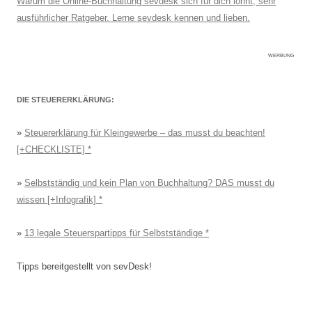
Warum die Online-Buchhaltung sevdesk sich für dich lohnt, sehr
ausführlicher Ratgeber. Lerne sevdesk kennen und lieben.
WERBUNG
DIE STEUERERKLÄRUNG:
»
Steuererklärung für Kleingewerbe – das musst du beachten!
[+CHECKLISTE]
»
Selbstständig und kein Plan von Buchhaltung? DAS musst du
wissen [+Infografik]
»
13 legale Steuerspartipps für Selbstständige
Tipps bereitgestellt von sevDesk!