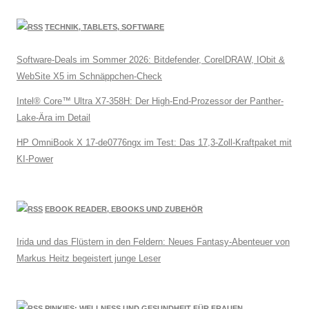
TECHNIK, TABLETS, SOFTWARE
Software-Deals im Sommer 2026: Bitdefender, CorelDRAW, IObit &
WebSite X5 im Schnäppchen-Check
Intel® Core™ Ultra X7-358H: Der High-End-Prozessor der Panther-
Lake-Ära im Detail
HP OmniBook X 17-de0776ngx im Test: Das 17,3-Zoll-Kraftpaket mit
KI-Power
EBOOK READER, EBOOKS UND ZUBEHÖR
Irida und das Flüstern in den Feldern: Neues Fantasy-Abenteuer von
Markus Heitz begeistert junge Leser
PINKIES: WELLNESS UND GESUNDHEIT FÜR FRAUEN