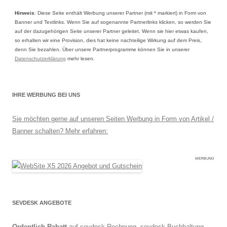
Hinweis
: Diese Seite enthält Werbung unserer Partner (mit * markiert) in Form von
Banner und Textlinks. Wenn Sie auf sogenannte Partnerlinks klicken, so werden Sie
auf der dazugehörigen Seite unserer Partner geleitet. Wenn sie hier etwas kaufen,
so erhalten wir eine Provision, dies hat keine nachteilige Wirkung auf dem Preis,
denn Sie bezahlen. Über unsere Partnerprogramme können Sie in unserer
Datenschutzerklärung
mehr lesen.
IHRE WERBUNG BEI UNS
Sie möchten gerne auf unseren Seiten Werbung in Form von Artikel /
Banner schalten? Mehr erfahren:
WERBUNG
SEVDESK ANGEBOTE
Ordentlich Rabatt
auf sevdesk Rechnung, sevdesk Buchhaltung