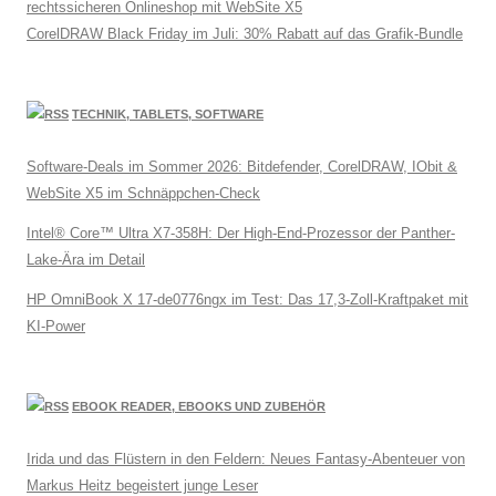
rechtssicheren Onlineshop mit WebSite X5
CorelDRAW Black Friday im Juli: 30% Rabatt auf das Grafik-Bundle
TECHNIK, TABLETS, SOFTWARE
Software-Deals im Sommer 2026: Bitdefender, CorelDRAW, IObit &
WebSite X5 im Schnäppchen-Check
Intel® Core™ Ultra X7-358H: Der High-End-Prozessor der Panther-
Lake-Ära im Detail
HP OmniBook X 17-de0776ngx im Test: Das 17,3-Zoll-Kraftpaket mit
KI-Power
EBOOK READER, EBOOKS UND ZUBEHÖR
Irida und das Flüstern in den Feldern: Neues Fantasy-Abenteuer von
Markus Heitz begeistert junge Leser