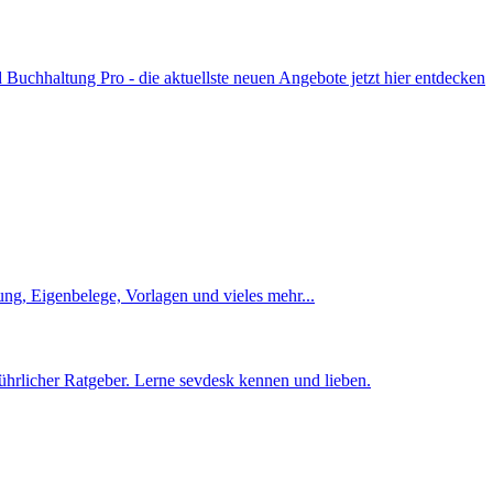
uchhaltung Pro - die aktuellste neuen Angebote jetzt hier entdecken
ng, Eigenbelege, Vorlagen und vieles mehr...
ührlicher Ratgeber. Lerne sevdesk kennen und lieben.