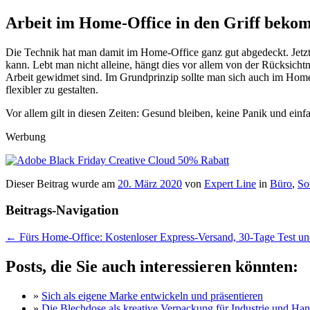
Arbeit im Home-Office in den Griff bek
Die Technik hat man damit im Home-Office ganz gut abgedeckt. Jetz
kann. Lebt man nicht alleine, hängt dies vor allem von der Rücksich
Arbeit gewidmet sind. Im Grundprinzip sollte man sich auch im Home-
flexibler zu gestalten.
Vor allem gilt in diesen Zeiten: Gesund bleiben, keine Panik und ein
Werbung
Dieser Beitrag wurde am
20. März 2020
von
Expert Line
in
Büro
,
So
Beitrags-Navigation
←
Fürs Home-Office: Kostenloser Express-Versand, 30-Tage Test un
Posts, die Sie auch interessieren könnten:
»
Sich als eigene Marke entwickeln und präsentieren
»
Die Blechdose als kreative Verpackung für Industrie und Han