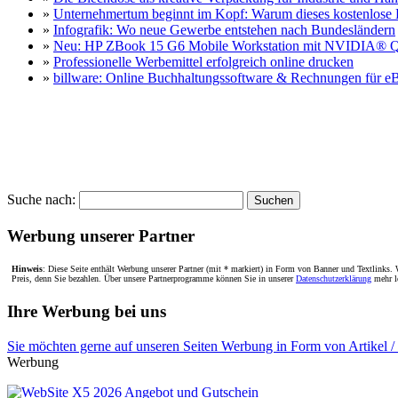
»
Unternehmertum beginnt im Kopf: Warum dieses kostenlose B
»
Infografik: Wo neue Gewerbe entstehen nach Bundesländern
»
Neu: HP ZBook 15 G6 Mobile Workstation mit NVIDIA®
»
Professionelle Werbemittel erfolgreich online drucken
»
billware: Online Buchhaltungssoftware & Rechnungen für e
Suche nach:
Werbung unserer Partner
Hinweis
: Diese Seite enthält Werbung unserer Partner (mit * markiert) in Form von Banner und Textlinks. W
Preis, denn Sie bezahlen. Über unsere Partnerprogramme können Sie in unserer
Datenschutzerklärung
mehr l
Ihre Werbung bei uns
Sie möchten gerne auf unseren Seiten Werbung in Form von Artikel /
Werbung