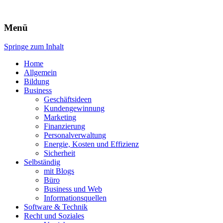
Expert-Line
Menü
Springe zum Inhalt
Home
Allgemein
Bildung
Business
Geschäftsideen
Kundengewinnung
Marketing
Finanzierung
Personalverwaltung
Energie, Kosten und Effizienz
Sicherheit
Selbständig
mit Blogs
Büro
Business und Web
Informationsquellen
Software & Technik
Recht und Soziales