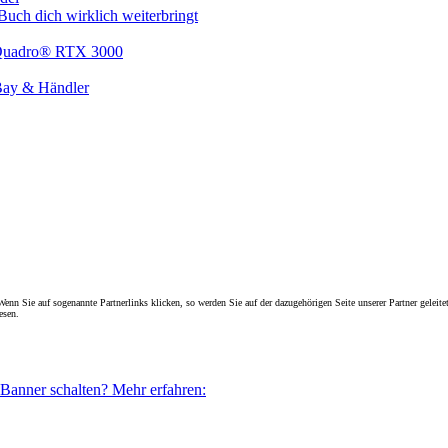
uch dich wirklich weiterbringt
 Quadro® RTX 3000
Bay & Händler
enn Sie auf sogenannte Partnerlinks klicken, so werden Sie auf der dazugehörigen Seite unserer Partner geleitet
esen.
 Banner schalten? Mehr erfahren: