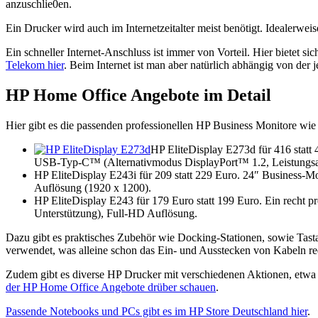
anzuschlie0en.
Ein Drucker wird auch im Internetzeitalter meist benötigt. Idealerwei
Ein schneller Internet-Anschluss ist immer von Vorteil. Hier bietet s
Telekom hier
. Beim Internet ist man aber natürlich abhängig von der 
HP Home Office Angebote im Detail
Hier gibt es die passenden professionellen HP Business Monitore wie
HP EliteDisplay E273d für 416 statt
USB-Typ-C™ (Alternativmodus DisplayPort™ 1.2, Leistungsa
HP EliteDisplay E243i für 209 statt 229 Euro. 24″ Busines
Auflösung (1920 x 1200).
HP EliteDisplay E243 für 179 Euro statt 199 Euro. Ein recht
Unterstützung), Full-HD Auflösung.
Dazu gibt es praktisches Zubehör wie Docking-Stationen, sowie Tas
verwendet, was alleine schon das Ein- und Ausstecken von Kabeln redu
Zudem gibt es diverse HP Drucker mit verschiedenen Aktionen, etwa 
der HP Home Office Angebote drüber schauen
.
Passende Notebooks und PCs gibt es im HP Store Deutschland hier
.