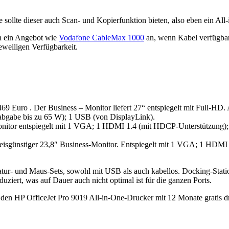
se sollte dieser auch Scan- und Kopierfunktion bieten, also eben ein Al
ich ein Angebot wie
Vodafone CableMax 1000
an, wenn Kabel verfügbar
jeweiligen Verfügbarkeit.
 469 Euro . Der Business – Monitor liefert 27“ entspiegelt mit Full-
bgabe bis zu 65 W); 1 USB (von DisplayLink).
s-Monitor entspiegelt mit 1 VGA; 1 HDMI 1.4 (mit HDCP-Unterstützu
 preisgünstiger 23,8″ Business-Monitor. Entspiegelt mit 1 VGA; 1 HD
tatur- und Maus-Sets, sowohl mit USB als auch kabellos. Docking-Stat
ziert, was auf Dauer auch nicht optimal ist für die ganzen Ports.
den HP OfficeJet Pro 9019 All-in-One-Drucker mit 12 Monate gratis d