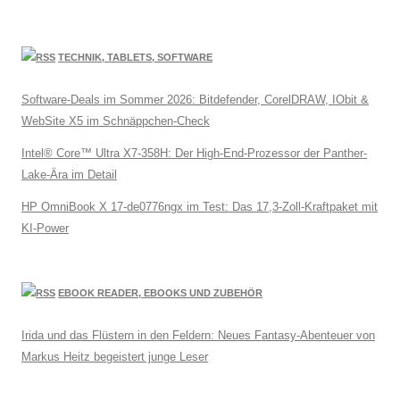
TECHNIK, TABLETS, SOFTWARE
Software-Deals im Sommer 2026: Bitdefender, CorelDRAW, IObit &
WebSite X5 im Schnäppchen-Check
Intel® Core™ Ultra X7-358H: Der High-End-Prozessor der Panther-
Lake-Ära im Detail
HP OmniBook X 17-de0776ngx im Test: Das 17,3-Zoll-Kraftpaket mit
KI-Power
EBOOK READER, EBOOKS UND ZUBEHÖR
Irida und das Flüstern in den Feldern: Neues Fantasy-Abenteuer von
Markus Heitz begeistert junge Leser