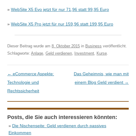
»
WebSite X5 Evo jetzt für nur 71,96 statt 99,95 Euro
»
WebSite X5 Pro jetzt für nur 159,96 statt 199,95 Euro
Dieser Beitrag wurde am
8. Oktober 2015
in
Business
veröffentlicht.
Schlagworte:
Anlage
,
Geld verdienen
,
Investment
,
Kurse
.
Beitrags-Navigation
←
eCommerce Aspekte:
Das Geheimnis, wie man mit
Technologie und
einem Blog Geld verdient
→
Rechtssicherheit
Posts, die Sie auch interessieren könnten:
»
Die Nischenseite: Geld verdienen durch passives
Einkommen