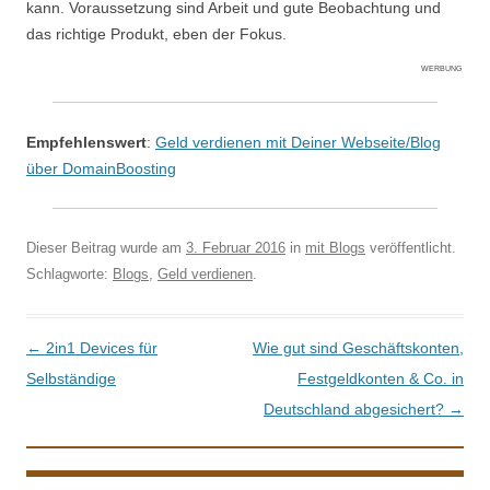
kann. Voraussetzung sind Arbeit und gute Beobachtung und
das richtige Produkt, eben der Fokus.
WERBUNG
Empfehlenswert
:
Geld verdienen mit Deiner Webseite/Blog
über DomainBoosting
Dieser Beitrag wurde am
3. Februar 2016
in
mit Blogs
veröffentlicht.
Schlagworte:
Blogs
,
Geld verdienen
.
Beitrags-Navigation
←
2in1 Devices für
Wie gut sind Geschäftskonten,
Selbständige
Festgeldkonten & Co. in
Deutschland abgesichert?
→