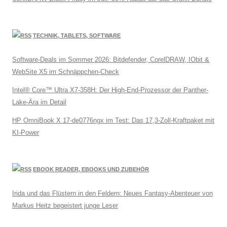
TECHNIK, TABLETS, SOFTWARE
Software-Deals im Sommer 2026: Bitdefender, CorelDRAW, IObit &
WebSite X5 im Schnäppchen-Check
Intel® Core™ Ultra X7-358H: Der High-End-Prozessor der Panther-
Lake-Ära im Detail
HP OmniBook X 17-de0776ngx im Test: Das 17,3-Zoll-Kraftpaket mit
KI-Power
EBOOK READER, EBOOKS UND ZUBEHÖR
Irida und das Flüstern in den Feldern: Neues Fantasy-Abenteuer von
Markus Heitz begeistert junge Leser