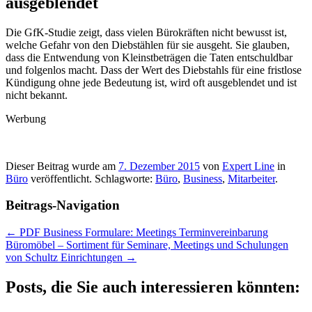
ausgeblendet
Die GfK-Studie zeigt, dass vielen Bürokräften nicht bewusst ist,
welche Gefahr von den Diebstählen für sie ausgeht. Sie glauben,
dass die Entwendung von Kleinstbeträgen die Taten entschuldbar
und folgenlos macht. Dass der Wert des Diebstahls für eine fristlose
Kündigung ohne jede Bedeutung ist, wird oft ausgeblendet und ist
nicht bekannt.
Werbung
Dieser Beitrag wurde am
7. Dezember 2015
von
Expert Line
in
Büro
veröffentlicht. Schlagworte:
Büro
,
Business
,
Mitarbeiter
.
Beitrags-Navigation
←
PDF Business Formulare: Meetings Terminvereinbarung
Büromöbel – Sortiment für Seminare, Meetings und Schulungen
von Schultz Einrichtungen
→
Posts, die Sie auch interessieren könnten: