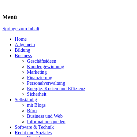
Expert-Line
Menü
Springe zum Inhalt
Home
Allgemein
Bildung
Business
Geschäftsideen
Kundengewinnung
Marketing
Finanzierung
Personalverwaltung
Energie, Kosten und Effizienz
Sicherheit
Selbständig
mit Blogs
Büro
Business und Web
Informationsquellen
Software & Technik
Recht und Soziales