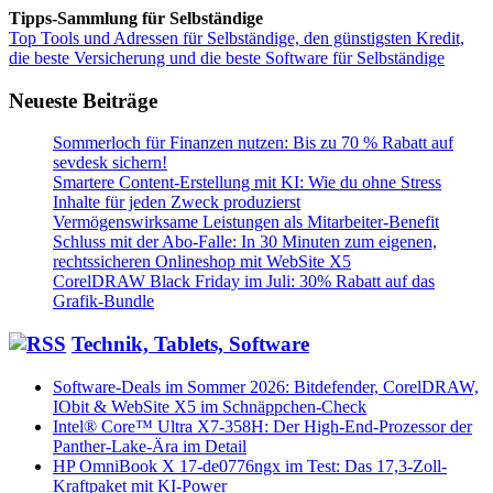
Tipps-Sammlung für Selbständige
Top Tools und Adressen für Selbständige, den günstigsten Kredit,
die beste Versicherung und die beste Software für Selbständige
Neueste Beiträge
Sommerloch für Finanzen nutzen: Bis zu 70 % Rabatt auf
sevdesk sichern!
Smartere Content-Erstellung mit KI: Wie du ohne Stress
Inhalte für jeden Zweck produzierst
Vermögenswirksame Leistungen als Mitarbeiter-Benefit
Schluss mit der Abo-Falle: In 30 Minuten zum eigenen,
rechtssicheren Onlineshop mit WebSite X5
CorelDRAW Black Friday im Juli: 30% Rabatt auf das
Grafik-Bundle
Technik, Tablets, Software
Software-Deals im Sommer 2026: Bitdefender, CorelDRAW,
IObit & WebSite X5 im Schnäppchen-Check
Intel® Core™ Ultra X7-358H: Der High-End-Prozessor der
Panther-Lake-Ära im Detail
HP OmniBook X 17-de0776ngx im Test: Das 17,3-Zoll-
Kraftpaket mit KI-Power