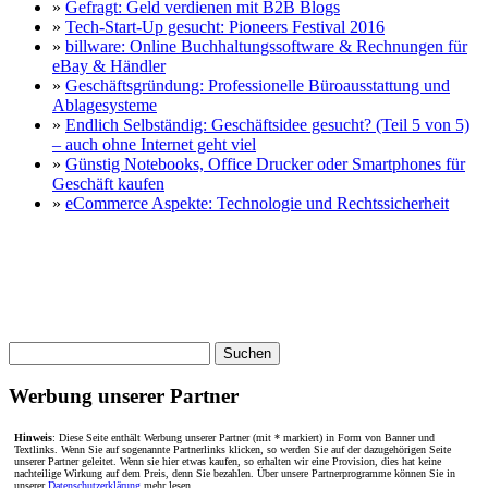
»
Gefragt: Geld verdienen mit B2B Blogs
»
Tech-Start-Up gesucht: Pioneers Festival 2016
»
billware: Online Buchhaltungssoftware & Rechnungen für
eBay & Händler
»
Geschäftsgründung: Professionelle Büroausstattung und
Ablagesysteme
»
Endlich Selbständig: Geschäftsidee gesucht? (Teil 5 von 5)
– auch ohne Internet geht viel
»
Günstig Notebooks, Office Drucker oder Smartphones für
Geschäft kaufen
»
eCommerce Aspekte: Technologie und Rechtssicherheit
Suche
nach:
Werbung unserer Partner
Hinweis
: Diese Seite enthält Werbung unserer Partner (mit * markiert) in Form von Banner und
Textlinks. Wenn Sie auf sogenannte Partnerlinks klicken, so werden Sie auf der dazugehörigen Seite
unserer Partner geleitet. Wenn sie hier etwas kaufen, so erhalten wir eine Provision, dies hat keine
nachteilige Wirkung auf dem Preis, denn Sie bezahlen. Über unsere Partnerprogramme können Sie in
unserer
Datenschutzerklärung
mehr lesen.