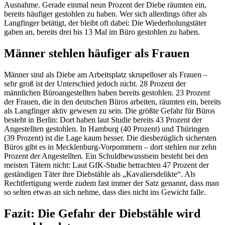
Ausnahme. Gerade einmal neun Prozent der Diebe räumten ein,
bereits häufiger gestohlen zu haben. Wer sich allerdings öfter als
Langfinger betätigt, der bleibt oft dabei: Die Wiederholungstäter
gaben an, bereits drei bis 13 Mal im Büro gestohlen zu haben.
Männer stehlen häufiger als Frauen
Männer sind als Diebe am Arbeitsplatz skrupelloser als Frauen –
sehr groß ist der Unterschied jedoch nicht. 28 Prozent der
männlichen Büroangestellten haben bereits gestohlen. 23 Prozent
der Frauen, die in den deutschen Büros arbeiten, räumten ein, bereits
als Langfinger aktiv gewesen zu sein. Die größte Gefahr für Büros
besteht in Berlin: Dort haben laut Studie bereits 43 Prozent der
Angestellten gestohlen. In Hamburg (40 Prozent) und Thüringen
(39 Prozent) ist die Lage kaum besser. Die diesbezüglich sichersten
Büros gibt es in Mecklenburg-Vorpommern – dort stehlen nur zehn
Prozent der Angestellten. Ein Schuldbewusstsein besteht bei den
meisten Tätern nicht: Laut GfK-Studie betrachten 47 Prozent der
geständigen Täter ihre Diebstähle als „Kavaliersdelikte“. Als
Rechtfertigung werde zudem fast immer der Satz genannt, dass man
so selten etwas an sich nehme, dass dies nicht ins Gewicht falle.
Fazit: Die Gefahr der Diebstähle wird