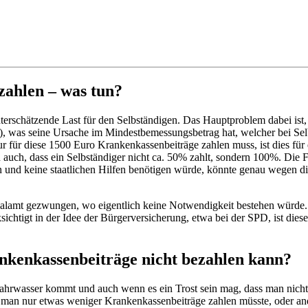
zahlen – was tun?
terschätzende Last für den Selbständigen. Das Hauptproblem dabei ist,
s), was seine Ursache im Mindestbemessungsbetrag hat, welcher bei 
für diese 1500 Euro Krankenkassenbeiträge zahlen muss, ist dies für 
uch, dass ein Selbständiger nicht ca. 50% zahlt, sondern 100%. Die 
und keine staatlichen Hilfen benötigen würde, könnte genau wegen di
alamt gezwungen, wo eigentlich keine Notwendigkeit bestehen würde. V
ichtigt in der Idee der Bürgerversicherung, etwa bei der SPD, ist die
ankenkassenbeiträge nicht bezahlen kann?
hrwasser kommt und auch wenn es ein Trost sein mag, dass man nicht alle
n nur etwas weniger Krankenkassenbeiträge zahlen müsste, oder ande