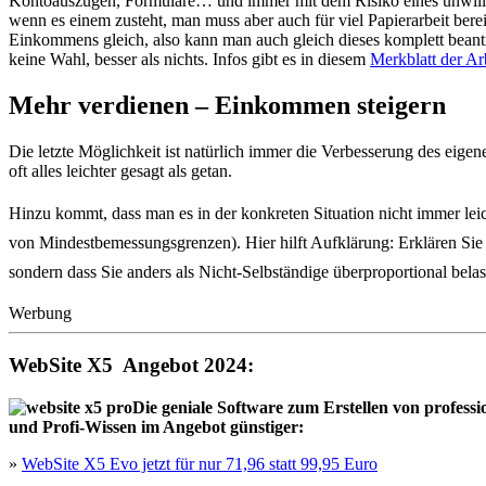
Kontoauszügen, Formulare… und immer mit dem Risiko eines unwillige
wenn es einem zusteht, man muss aber auch für viel Papierarbeit ber
Einkommens gleich, also kann man auch gleich dieses komplett bea
keine Wahl, besser als nichts. Infos gibt es in diesem
Merkblatt der Ar
Mehr verdienen – Einkommen steigern
Die letzte Möglichkeit ist natürlich immer die Verbesserung des eig
oft alles leichter gesagt als getan.
Hinzu kommt, dass man es in der konkreten Situation nicht immer leic
von Mindestbemessungsgrenzen). Hier hilft Aufklärung: Erklären Sie 
sondern dass Sie anders als Nicht-Selbständige überproportional belas
Werbung
WebSite X5 Angebot 2024:
Die geniale Software zum Erstellen von profess
und Profi-Wissen im Angebot günstiger:
»
WebSite X5 Evo jetzt für nur 71,96 statt 99,95 Euro