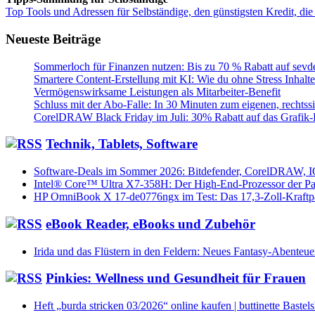
Top Tools und Adressen für Selbständige, den günstigsten Kredit, die
Neueste Beiträge
Sommerloch für Finanzen nutzen: Bis zu 70 % Rabatt auf sevde
Smartere Content-Erstellung mit KI: Wie du ohne Stress Inhalt
Vermögenswirksame Leistungen als Mitarbeiter-Benefit
Schluss mit der Abo-Falle: In 30 Minuten zum eigenen, rechts
CorelDRAW Black Friday im Juli: 30% Rabatt auf das Grafik
Technik, Tablets, Software
Software-Deals im Sommer 2026: Bitdefender, CorelDRAW, 
Intel® Core™ Ultra X7-358H: Der High-End-Prozessor der Pa
HP OmniBook X 17-de0776ngx im Test: Das 17,3-Zoll-Kraftp
eBook Reader, eBooks und Zubehör
Irida und das Flüstern in den Feldern: Neues Fantasy-Abenteue
Pinkies: Wellness und Gesundheit für Frauen
Heft „burda stricken 03/2026“ online kaufen | buttinette Bastel