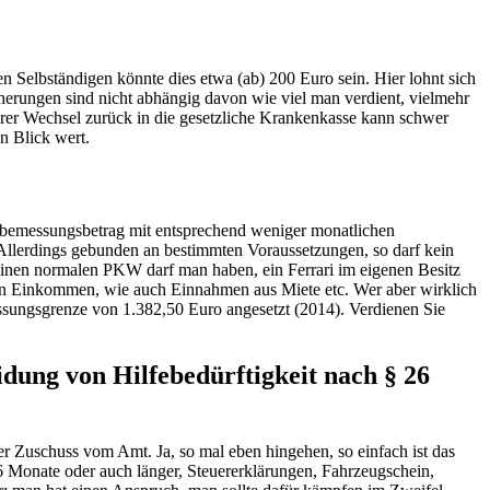
ten Selbständigen könnte dies etwa (ab) 200 Euro sein. Hier lohnt sich
herungen sind nicht abhängig davon wie viel man verdient, vielmehr
erer Wechsel zurück in die gesetzliche Krankenkasse kann schwer
n Blick wert.
estbemessungsbetrag mit entsprechend weniger monatlichen
 Allerdings gebunden an bestimmten Voraussetzungen, so darf kein
Einen normalen PKW darf man haben, ein Ferrari im eigenen Besitz
sein Einkommen, wie auch Einnahmen aus Miete etc. Wer aber wirklich
essungsgrenze von 1.382,50 Euro angesetzt (2014). Verdienen Sie
dung von Hilfebedürftigkeit nach § 26
r Zuschuss vom Amt. Ja, so mal eben hingehen, so einfach ist das
6 Monate oder auch länger, Steuererklärungen, Fahrzeugschein,