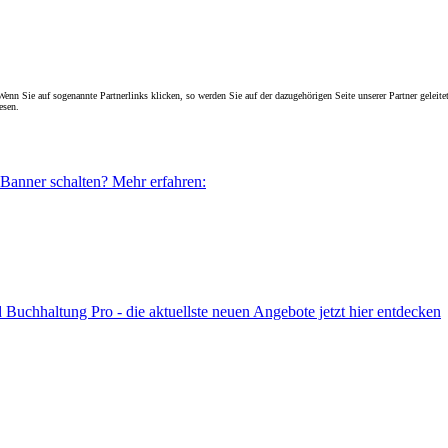
enn Sie auf sogenannte Partnerlinks klicken, so werden Sie auf der dazugehörigen Seite unserer Partner geleitet
esen.
 Banner schalten? Mehr erfahren:
uchhaltung Pro - die aktuellste neuen Angebote jetzt hier entdecken