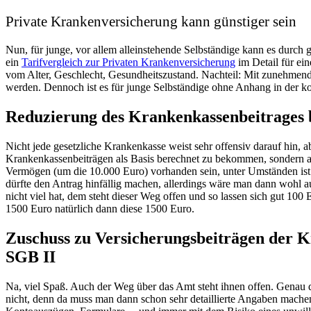
Private Krankenversicherung kann günstiger sein
Nun, für junge, vor allem alleinstehende Selbständige kann es durch gü
ein
Tarifvergleich zur Privaten Krankenversicherung
im Detail für ei
vom Alter, Geschlecht, Gesundheitszustand. Nachteil: Mit zunehmende
werden. Dennoch ist es für junge Selbständige ohne Anhang in der kon
Reduzierung des Krankenkassenbeitrages b
Nicht jede gesetzliche Krankenkasse weist sehr offensiv darauf hin,
Krankenkassenbeiträgen als Basis berechnet zu bekommen, sondern auc
Vermögen (um die 10.000 Euro) vorhanden sein, unter Umständen ist
dürfte den Antrag hinfällig machen, allerdings wäre man dann wohl a
nicht viel hat, dem steht dieser Weg offen und so lassen sich gut 1
1500 Euro natürlich dann diese 1500 Euro.
Zuschuss zu Versicherungsbeiträgen der K
SGB II
Na, viel Spaß. Auch der Weg über das Amt steht ihnen offen. Genau d
nicht, denn da muss man dann schon sehr detaillierte Angaben machen