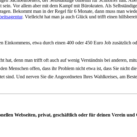
n Sachbearbeiters, der Selbständige ohnehin für Schnorrer hält. Aber
eit sein. Vor allem aber mit dem Kampf mit Bürokraten. Als Selbständ
ntragen. Bekommt man in der Regel für 6 Monate, dann muss man wied
beitsagentur
. Vielleicht hat man ja auch Glück und trifft einen hilfsbere
enen Einkommens, etwa durch einen 400 oder 450 Euro Job zusätzlich od
ht hat, denn man trifft oft auch auf wenig Verständnis bei anderen, m
den Menschen offen, dass ihr Problem nicht etwa ist, dass Sie nicht 
tet sind. Und nerven Sie die Angeordneten Ihres Wahlkreises, am Besten 
ionellen Webseiten, privat, geschäftlich oder für deinen Verein u