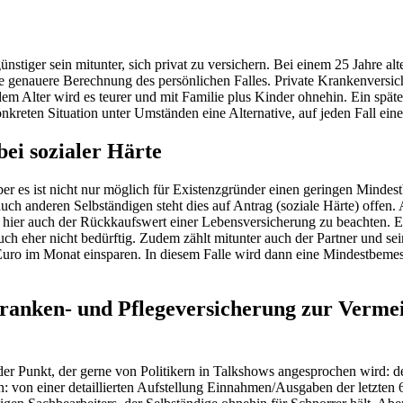
nstiger sein mitunter, sich privat zu versichern. Bei einem 25 Jahre al
ne genauere Berechnung des persönlichen Falles. Private Krankenversic
m Alter wird es teurer und mit Familie plus Kinder ohnehin. Ein spät
kreten Situation unter Umständen eine Alternative, auf jeden Fall eine
ei sozialer Härte
 aber es ist nicht nur möglich für Existenzgründer einen geringen Mind
h anderen Selbständigen steht dies auf Antrag (soziale Härte) offen.
 hier auch der Rückkaufswert einer Lebensversicherung zu beachten. 
uch eher nicht bedürftig. Zudem zählt mitunter auch der Partner und 
00 Euro im Monat einsparen. In diesem Falle wird dann eine Mindestbem
ranken- und Pflegeversicherung zur Vermei
er Punkt, der gerne von Politikern in Talkshows angesprochen wird: de
: von einer detaillierten Aufstellung Einnahmen/Ausgaben der letzten 