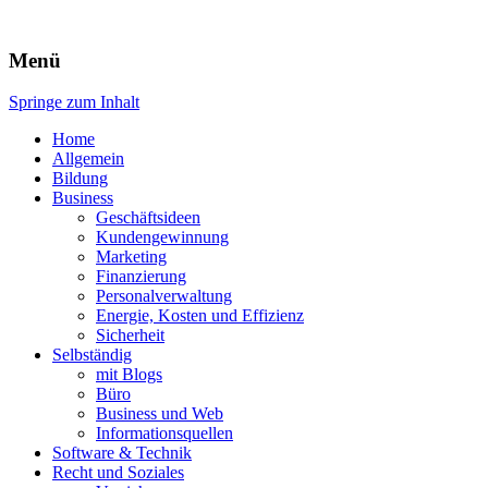
Expert-Line
Menü
Springe zum Inhalt
Home
Allgemein
Bildung
Business
Geschäftsideen
Kundengewinnung
Marketing
Finanzierung
Personalverwaltung
Energie, Kosten und Effizienz
Sicherheit
Selbständig
mit Blogs
Büro
Business und Web
Informationsquellen
Software & Technik
Recht und Soziales