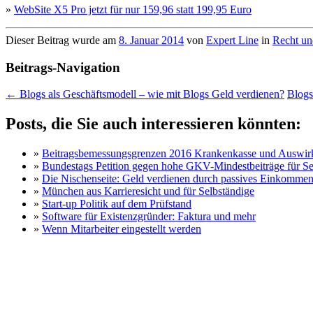
»
WebSite X5 Pro jetzt für nur 159,96 statt 199,95 Euro
Dieser Beitrag wurde am
8. Januar 2014
von
Expert Line
in
Recht un
Beitrags-Navigation
←
Blogs als Geschäftsmodell – wie mit Blogs Geld verdienen?
Blogs
Posts, die Sie auch interessieren könnten:
»
Beitragsbemessungsgrenzen 2016 Krankenkasse und Auswirku
»
Bundestags Petition gegen hohe GKV-Mindestbeiträge für Se
»
Die Nischenseite: Geld verdienen durch passives Einkomme
»
München aus Karrieresicht und für Selbständige
»
Start-up Politik auf dem Prüfstand
»
Software für Existenzgründer: Faktura und mehr
»
Wenn Mitarbeiter eingestellt werden