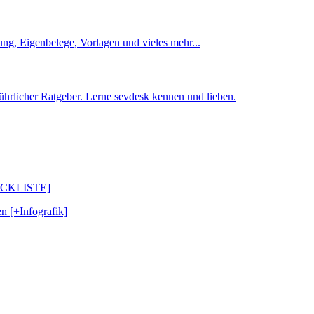
ng, Eigenbelege, Vorlagen und vieles mehr...
ührlicher Ratgeber. Lerne sevdesk kennen und lieben.
CHECKLISTE]
n [+Infografik]