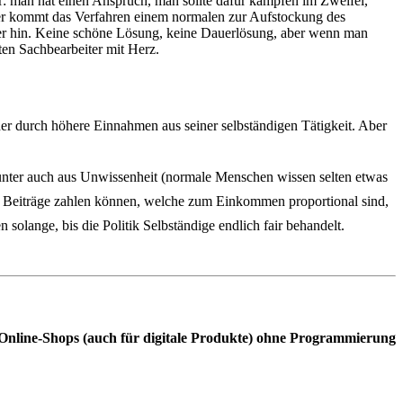
: man hat einen Anspruch, man sollte dafür kämpfen im Zweifel,
iger kommt das Verfahren einem normalen zur Aufstockung des
er hin. Keine schöne Lösung, keine Dauerlösung, aber wenn man
iten Sachbearbeiter mit Herz.
er durch höhere Einnahmen aus seiner selbständigen Tätigkeit. Aber
itunter auch aus Unwissenheit (normale Menschen wissen selten etwas
die Beiträge zahlen können, welche zum Einkommen proportional sind,
solange, bis die Politik Selbständige endlich fair behandelt.
nd Online-Shops (auch für digitale Produkte) ohne Programmierung