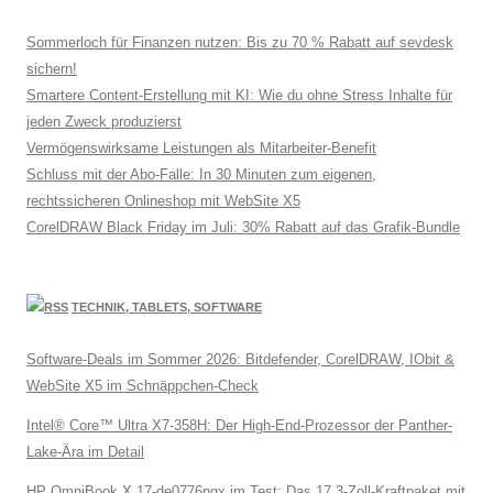
Sommerloch für Finanzen nutzen: Bis zu 70 % Rabatt auf sevdesk
sichern!
Smartere Content-Erstellung mit KI: Wie du ohne Stress Inhalte für
jeden Zweck produzierst
Vermögenswirksame Leistungen als Mitarbeiter-Benefit
Schluss mit der Abo-Falle: In 30 Minuten zum eigenen,
rechtssicheren Onlineshop mit WebSite X5
CorelDRAW Black Friday im Juli: 30% Rabatt auf das Grafik-Bundle
TECHNIK, TABLETS, SOFTWARE
Software-Deals im Sommer 2026: Bitdefender, CorelDRAW, IObit &
WebSite X5 im Schnäppchen-Check
Intel® Core™ Ultra X7-358H: Der High-End-Prozessor der Panther-
Lake-Ära im Detail
HP OmniBook X 17-de0776ngx im Test: Das 17,3-Zoll-Kraftpaket mit