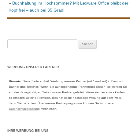
»
Buchhaltung im Hochsommer? Mit Lexware Office bleibt der
Kopf frei – auch bei 35 Grad!
Suche
nach:
WERBUNG UNSERER PARTNER
Hinweis
: Diese Seite enthält Werbung unserer Partner (mit * markiert) in Form von
Banner und Textlinks. Wenn Sie auf sogenannte Partnerlinks klicken, so werden Sie
auf der dazugehörigen Seite unserer Partner geleitet. Wenn sie hier etwas kaufen,
so erhalten wir eine Provision, dies hat keine nachteilige Wirkung auf dem Preis,
denn Sie bezahlen. Über unsere Partnerprogramme können Sie in unserer
Datenschutzerklärung
mehr lesen.
IHRE WERBUNG BEI UNS