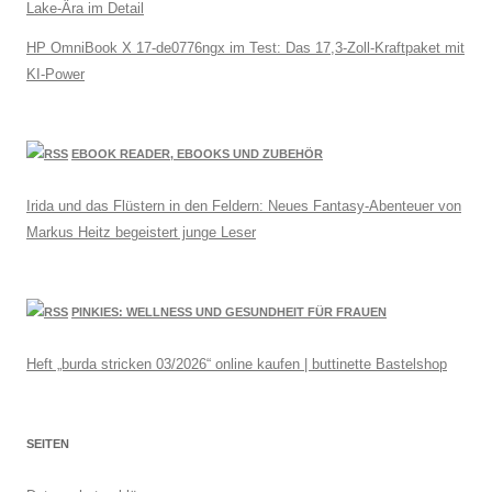
Lake-Ära im Detail
HP OmniBook X 17-de0776ngx im Test: Das 17,3-Zoll-Kraftpaket mit
KI-Power
EBOOK READER, EBOOKS UND ZUBEHÖR
Irida und das Flüstern in den Feldern: Neues Fantasy-Abenteuer von
Markus Heitz begeistert junge Leser
PINKIES: WELLNESS UND GESUNDHEIT FÜR FRAUEN
Heft „burda stricken 03/2026“ online kaufen | buttinette Bastelshop
SEITEN