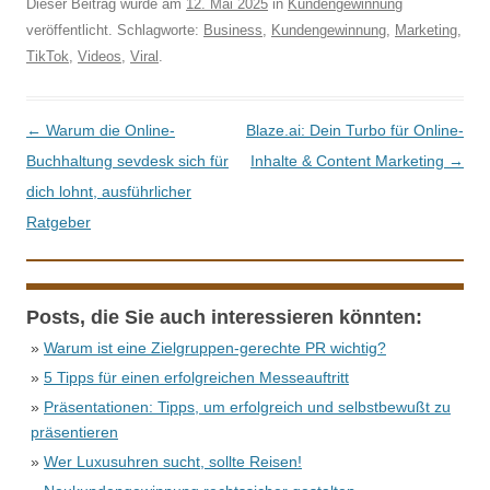
Dieser Beitrag wurde am
12. Mai 2025
in
Kundengewinnung
veröffentlicht. Schlagworte:
Business
,
Kundengewinnung
,
Marketing
,
TikTok
,
Videos
,
Viral
.
Beitrags-Navigation
←
Warum die Online-
Blaze.ai: Dein Turbo für Online-
Buchhaltung sevdesk sich für
Inhalte & Content Marketing
→
dich lohnt, ausführlicher
Ratgeber
Posts, die Sie auch interessieren könnten:
»
Warum ist eine Zielgruppen-gerechte PR wichtig?
»
5 Tipps für einen erfolgreichen Messeauftritt
»
Präsentationen: Tipps, um erfolgreich und selbstbewußt zu
präsentieren
»
Wer Luxusuhren sucht, sollte Reisen!