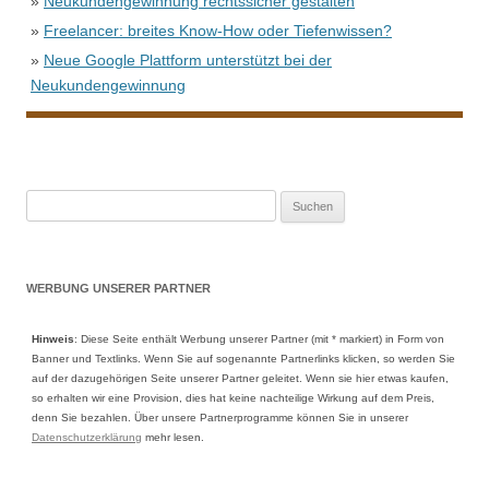
»
Neukundengewinnung rechtssicher gestalten
»
Freelancer: breites Know-How oder Tiefenwissen?
»
Neue Google Plattform unterstützt bei der
Neukundengewinnung
Suche
nach:
WERBUNG UNSERER PARTNER
Hinweis
: Diese Seite enthält Werbung unserer Partner (mit * markiert) in Form von
Banner und Textlinks. Wenn Sie auf sogenannte Partnerlinks klicken, so werden Sie
auf der dazugehörigen Seite unserer Partner geleitet. Wenn sie hier etwas kaufen,
so erhalten wir eine Provision, dies hat keine nachteilige Wirkung auf dem Preis,
denn Sie bezahlen. Über unsere Partnerprogramme können Sie in unserer
Datenschutzerklärung
mehr lesen.