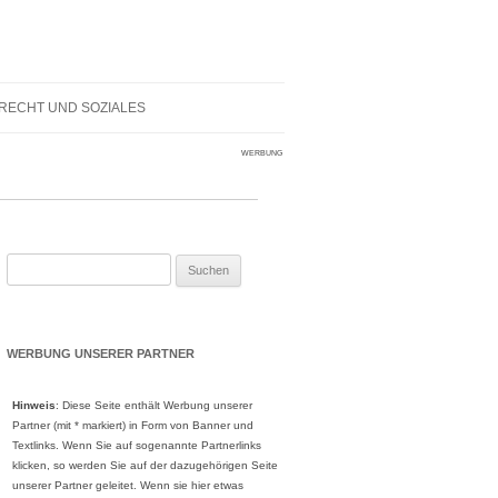
RECHT UND SOZIALES
WERBUNG
Suche
nach:
WERBUNG UNSERER PARTNER
Hinweis
: Diese Seite enthält Werbung unserer
Partner (mit * markiert) in Form von Banner und
Textlinks. Wenn Sie auf sogenannte Partnerlinks
klicken, so werden Sie auf der dazugehörigen Seite
unserer Partner geleitet. Wenn sie hier etwas