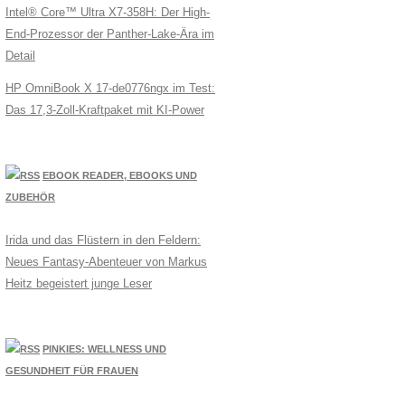
Intel® Core™ Ultra X7-358H: Der High-
End-Prozessor der Panther-Lake-Ära im
Detail
HP OmniBook X 17-de0776ngx im Test:
Das 17,3-Zoll-Kraftpaket mit KI-Power
EBOOK READER, EBOOKS UND
ZUBEHÖR
Irida und das Flüstern in den Feldern:
Neues Fantasy-Abenteuer von Markus
Heitz begeistert junge Leser
PINKIES: WELLNESS UND
GESUNDHEIT FÜR FRAUEN