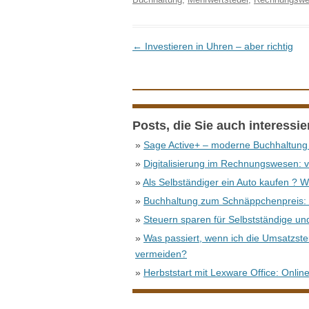
Beitrags-Navigation
←
Investieren in Uhren – aber richtig
Posts, die Sie auch interessi
»
Sage Active+ – moderne Buchhaltung u
»
Digitalisierung im Rechnungswesen: v
»
Als Selbständiger ein Auto kaufen ? Wi
»
Buchhaltung zum Schnäppchenpreis: 
»
Steuern sparen für Selbstständige 
»
Was passiert, wenn ich die Umsatzste
vermeiden?
»
Herbststart mit Lexware Office: Onlin