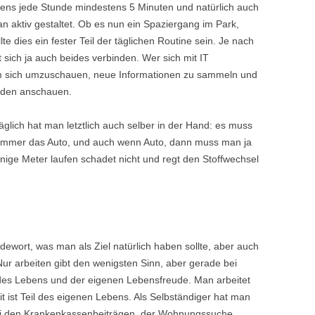
tens jede Stunde mindestens 5 Minuten und natürlich auch
an aktiv gestaltet. Ob es nun ein Spaziergang im Park,
lte dies ein fester Teil der täglichen Routine sein. Je nach
 sich ja auch beides verbinden. Wer sich mit IT
 um sich umzuschauen, neue Informationen zu sammeln und
unden anschauen.
glich hat man letztlich auch selber in der Hand: es muss
t immer das Auto, und auch wenn Auto, dann muss man ja
inige Meter laufen schadet nicht und regt den Stoffwechsel
dewort, was man als Ziel natürlich haben sollte, aber auch
Nur arbeiten gibt den wenigsten Sinn, aber gerade bei
il des Lebens und der eigenen Lebensfreude. Man arbeitet
it ist Teil des eigenen Lebens. Als Selbständiger hat man
bei den Krankenkassenbeiträgen, der Wohnungssuche,