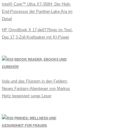
Intel® Core™ Ultra X7-358H: Der High-
End-Prozessor der Panther-Lake-Ära im
Detail
HP OmniBook X 17-de0776ngx im Test:
Das 17,3-Zoll-Kraftpaket mit KI-Power
EBOOK READER, EBOOKS UND
ZUBEHÖR
Irida und das Flüstern in den Feldern:
Neues Fantasy-Abenteuer von Markus
Heitz begeistert junge Leser
PINKIES: WELLNESS UND
GESUNDHEIT FÜR FRAUEN