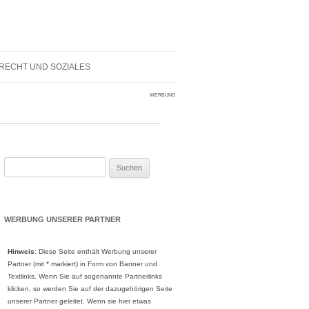
RECHT UND SOZIALES
WERBUNG
Suche
nach:
WERBUNG UNSERER PARTNER
Hinweis
: Diese Seite enthält Werbung unserer
Partner (mit * markiert) in Form von Banner und
Textlinks. Wenn Sie auf sogenannte Partnerlinks
klicken, so werden Sie auf der dazugehörigen Seite
unserer Partner geleitet. Wenn sie hier etwas