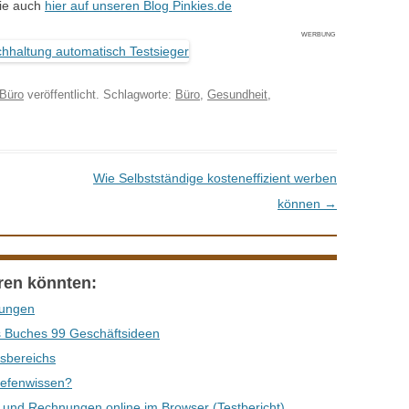
Sie auch
hier auf unseren Blog Pinkies.de
WERBUNG
Büro
veröffentlicht. Schlagworte:
Büro
,
Gesundheit
,
Wie Selbstständige kosteneffizient werben
können
→
eren könnten:
gungen
s Buches 99 Geschäftsideen
sbereichs
iefenwissen?
 und Rechnungen online im Browser (Testbericht)