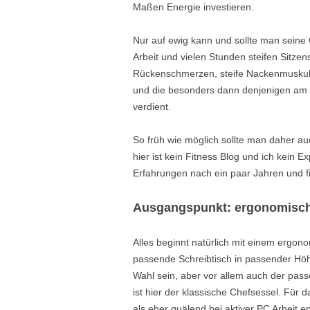
Maßen Energie investieren.
Nur auf ewig kann und sollte man seine
Arbeit und vielen Stunden steifen Sitze
Rückenschmerzen, steife Nackenmuskula
und die besonders dann denjenigen am E
verdient.
So früh wie möglich sollte man daher 
hier ist kein Fitness Blog und ich kein
Erfahrungen nach ein paar Jahren und f
Ausgangspunkt: ergonomisch g
Alles beginnt natürlich mit einem ergonom
passende Schreibtisch in passender Höh
Wahl sein, aber vor allem auch der pas
ist hier der klassische Chefsessel. Für
als eher quälend bei aktiver PC Arbeit