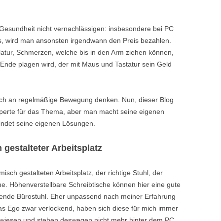
 Gesundheit nicht vernachlässigen: insbesondere bei PC
ns, wird man ansonsten irgendwann den Preis bezahlen.
tur, Schmerzen, welche bis in den Arm ziehen können,
nde plagen wird, der mit Maus und Tastatur sein Geld
auch an regelmäßige Bewegung denken. Nun, dieser Blog
 Experte für das Thema, aber man macht seine eigenen
indet seine eigenen Lösungen.
estalteter Arbeitsplatz
isch gestalteten Arbeitsplatz, der richtige Stuhl, der
e. Höhenverstellbare Schreibtische können hier eine gute
sende Bürostuhl. Eher unpassend nach meiner Erfahrung
 das Ego zwar verlockend, haben sich diese für mich immer
 erwiesen und stehen deswegen nicht mehr hinter dem PC.