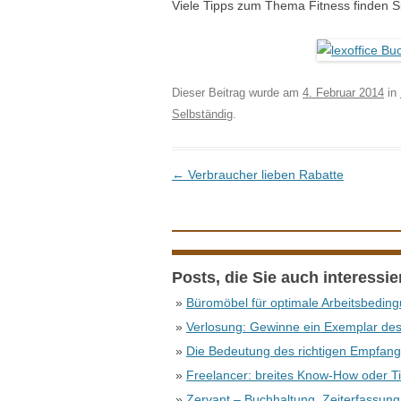
Viele Tipps zum Thema Fitness finden 
Dieser Beitrag wurde am
4. Februar 2014
in
Selbständig
.
Beitrags-Navigation
←
Verbraucher lieben Rabatte
Posts, die Sie auch interessi
»
Büromöbel für optimale Arbeitsbedin
»
Verlosung: Gewinne ein Exemplar de
»
Die Bedeutung des richtigen Empfang
»
Freelancer: breites Know-How oder T
»
Zervant – Buchhaltung, Zeiterfassung